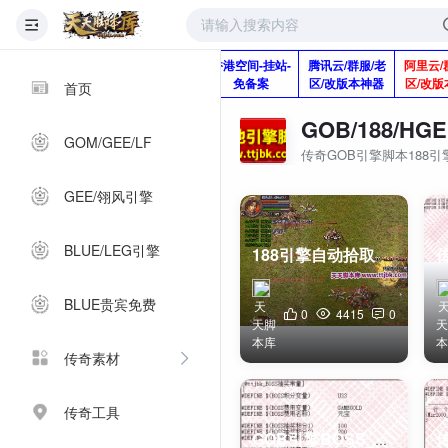
版本脚本制作
快快网络服务
香港空间-挂站-
腾讯云/群服/老
阿里云/
Q920992345
器-1分钱2个月
免备案
区/改版本神器
区/改版
首页
GOB/188/
GOM/GEE/LF
传奇GOB引擎脚本188引
GEE/翎风引擎
发新帖
BLUE/LEG引擎
188引擎自动拾取过滤个人版脚本
BLUE贵宾免费
天
0
4415
0
天脚
天
本库
本
传奇素材
传奇工具
GOB引擎BOSS_积分抽奖脚本