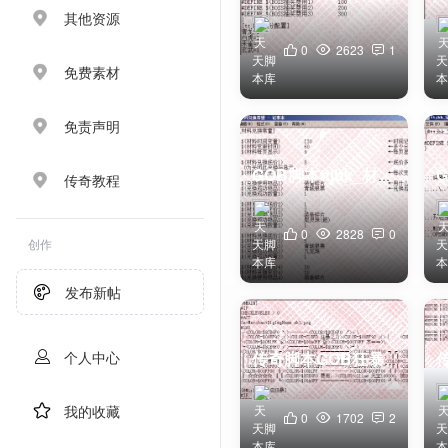
其他资源
天
0
2623
1
天脚
天
免费素材
本库
本
免责声明
GOB脚本ttjbk_材料兑换
传奇教程
天
0
2828
0
创作
天脚
天
本库
本
发布新帖
个人中心
传奇脚本GOB狂暴之力脚本
我的收藏
天
0
1702
2
天脚
天
本库
本