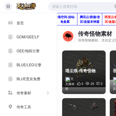
版本脚本制作
快快网络服务
香港空间-挂站-
腾讯云/群服/老
阿里云/
Q920992345
器-1分钱2个月
免备案
区/改版本神器
区/改版
首页
传奇怪物素材
GOM/GEE/LF
传奇怪物素材、含自定义
GEE/翎风引擎
1
2
3
BLUE/LEG引擎
发新帖
瑶尘痕-传奇怪物素材
BLUE贵宾免费
天
0
25
0
天脚本
天
库
库
传奇素材
传奇工具