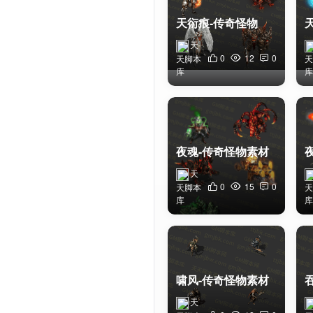
天衍痕-传奇怪物素材
天
0
12
0
天脚本
天
库
库
夜魂-传奇怪物素材
天
0
15
0
天脚本
天
库
库
啸风-传奇怪物素材
天