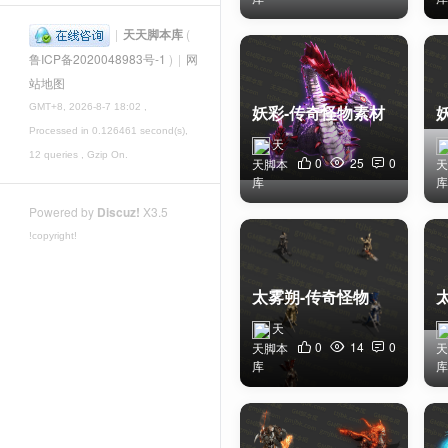
|
天天脚本库
(
鲁ICP备2020048983号-1
)
|
网
站地图
妖彩-传奇怪物素材
GMT+8, 2026-8-7 18:02
,
Processed in 0.126461 second(s),
天
12 queries , Gzip On.
0
25
0
天脚本
天
库
库
Powered by
Discuz!
X3.5
!copyright!
太雾朔-传奇怪物素材
天
0
14
0
天脚本
天
库
库