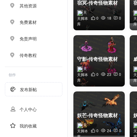
宿冥-传奇怪物素材
其他资源
天
0
18
0
天脚本
天
免费素材
库
库
免责声明
传奇教程
守影-传奇怪物素材
天
0
23
0
创作
天脚本
天
库
库
发布新帖
个人中心
妖芒-传奇怪物素材
天
我的收藏
0
24
0
天脚本
天
库
库