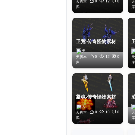
0
12
0
天脚本
天
库
库
卫荒-传奇怪物素材
天
0
12
0
天脚本
天
库
库
凝魂-传奇怪物素材
天
0
10
0
天脚本
天
库
库