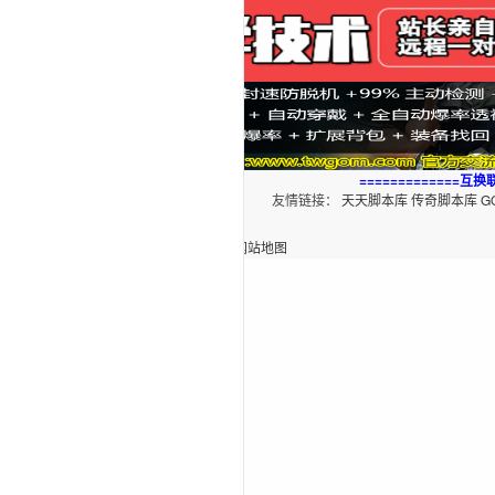
=============互换联
友情链接：
天天脚本库
传奇脚本库
G
Powered by Discuz! X3.5
|
网站地图