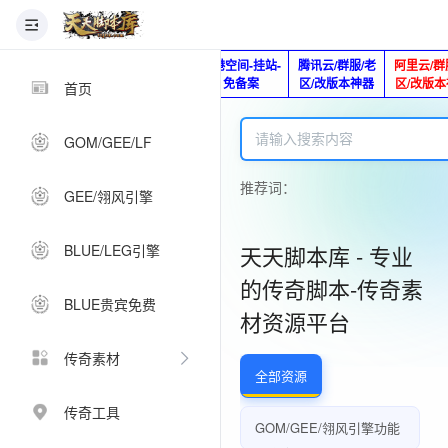
版本脚本制作
快快网络服务
香港空间-挂站-
腾讯云/群服/老
阿里云/群
Q920992345
器-1分钱2个月
免备案
区/改版本神器
区/改版
首页
GOM/GEE/LF
推荐词：
GEE/翎风引擎
BLUE/LEG引擎
天天脚本库 - 专业
的传奇脚本-传奇素
BLUE贵宾免费
材资源平台
传奇素材
全部资源
传奇工具
GOM/GEE/翎风引擎功能