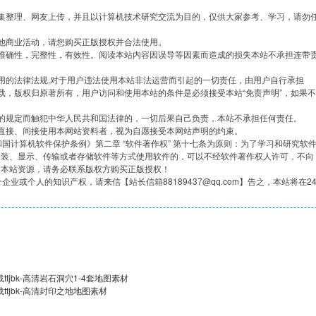
集整理、网友上传，并且以计算机技术研究交流为目的，仅供大家参考、学习，请勿
他商业活动，请您购买正版授权并合法使用。
准确性，完整性，有效性。阅读本站内容因误导等因素而造成的损失本站不承担连带
用的法律法规,对于用户违法使用本站非法运营而引起的一切责任，由用户自行承担
载，版权归原著所有，用户访问和使用本站的条件是必须接受本站“免责声明”，如果不
的规定而触犯中华人民共和国法律的，一切后果自己负责，本站不承担任何责任。
直接、间接使用本网站资料者，视为自愿接受本网站声明的约束。
共和国计算机软件保护条例》第二章 “软件著作权” 第十七条为原则：为了学习和研究软
安装、显示、传输或者存储软件等方式使用软件的，可以不经软件著作权人许可，不向
用本站资源，请务必联系版权方购买正版授权！
企业或个人的知识产权，请来信【站长信箱88189437@qq.com】告之，本站将在2
tjbk-高清岩石洞穴1-4套地图素材
ttjbk-高清封印之地地图素材