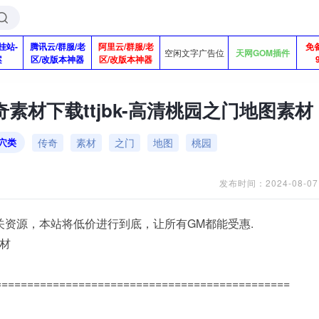
挂站-
腾讯云/群服/老
阿里云/群服/老
免
空闲文字广告位
天网GOM插件
案
区/改版本神器
区/改版本神器
素材下载ttjbk-高清桃园之门地图素材
传奇
素材
之门
地图
桃园
穴类
发布时间：2024-08-07
关资源，本站将低价进行到底，让所有GM都能受惠.
素材
==============================================