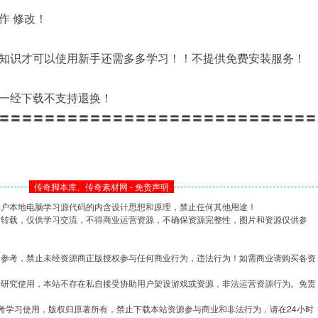
作 修改！
知识才可以使用新手还需多多学习！！不提供免费安装服务！
一经下载不支持退换！
〓〓〓〓〓〓〓〓〓〓〓〓〓〓〓〓〓〓〓〓〓〓〓〓〓〓〓〓
传奇脚本库、传奇素材网 - 免责声明
用户本地电脑学习源代码的内含设计思想和原理，禁止任何其他用途！
网转载，仅供学习交流，不得商业运营资源，不确保资源完整性，图片和资源仅供参
习参考，禁止未经资源商正版授权参与任何商业行为，违法行为！如需商业请购买各资
学研究使用，本站不存在私自接受协助用户架设游戏或资源，非法运营资源行为。免责
考学习使用，版权归原著所有，禁止下载本站资源参与商业和非法行为，请在24小时