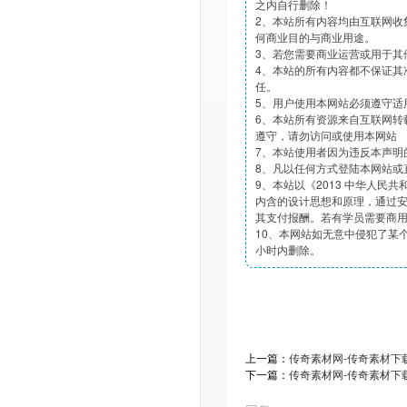
之内自行删除！
2、本站所有内容均由互联网收
何商业目的与商业用途。
3、若您需要商业运营或用于其
4、本站的所有内容都不保证其
任。
5、用户使用本网站必须遵守适
6、本站所有资源来自互联网转
遵守，请勿访问或使用本网站
7、本站使用者因为违反本声明
8、凡以任何方式登陆本网站或
9、本站以《2013 中华人民
内含的设计思想和原理，通过
其支付报酬。若有学员需要商
10、本网站如无意中侵犯了某个
小时内删除。
上一篇：
传奇素材网-传奇素材下载t
下一篇：
传奇素材网-传奇素材下载