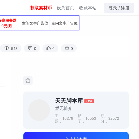
获取素材币
设为首页
收藏本站
登录 /
注册
备案服务器
空闲文字广告位
空闲文字广告位
9.9元/月
543
0
0
0
天天脚本库
LV9
暂无简介
主
帖
积
16279
16553
32572
题：
子：
分：