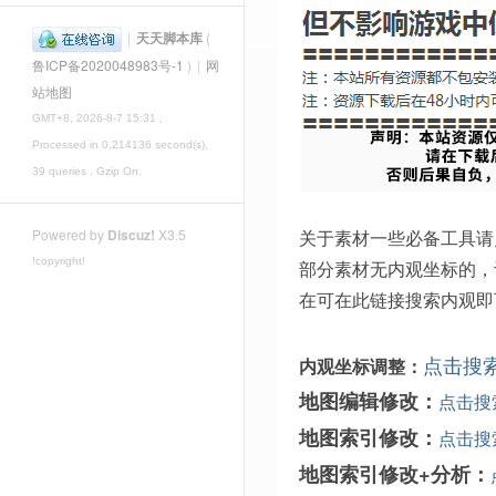
|
天天脚本库
(
鲁ICP备2020048983号-1
)
|
网
站地图
GMT+8, 2026-8-7 15:31
,
Processed in 0.214136 second(s),
39 queries , Gzip On.
关于素材一些必备工具请
Powered by
Discuz!
X3.5
!copyright!
部分素材无内观坐标的，
在可在此链接搜索内观即
点击搜
内观坐标调整：
地图编辑修改：
点击搜
地图索引修改：
点击搜
地图索引修改+分析：