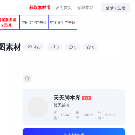
获取素材币
设为首页
收藏本站
登录 /
注册
备案服务器
空闲文字广告位
空闲文字广告位
9.9元/月
地图素材
498
0
0
0
天天脚本库
LV9
暂无简介
主
帖
积
16341
16615
32696
题：
子：
分：