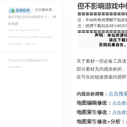
|
天天脚本库
(
鲁ICP备2020048983号-1
)
|
网
站地图
GMT+8, 2026-8-8 14:37
,
Processed in 0.218395 second(s),
39 queries , Gzip On.
关于素材一些必备工具请
Powered by
Discuz!
X3.5
!copyright!
部分素材无内观坐标的，
在可在此链接搜索内观即
点击搜
内观坐标调整：
地图编辑修改：
点击搜
地图索引修改：
点击搜
地图索引修改+分析：