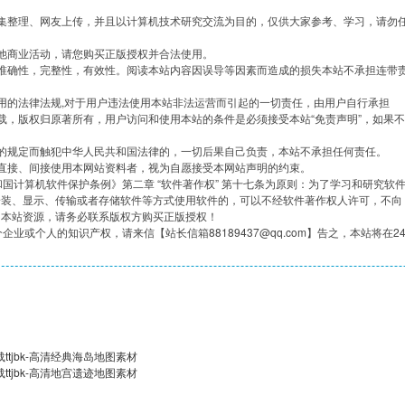
集整理、网友上传，并且以计算机技术研究交流为目的，仅供大家参考、学习，请勿
他商业活动，请您购买正版授权并合法使用。
准确性，完整性，有效性。阅读本站内容因误导等因素而造成的损失本站不承担连带
用的法律法规,对于用户违法使用本站非法运营而引起的一切责任，由用户自行承担
载，版权归原著所有，用户访问和使用本站的条件是必须接受本站“免责声明”，如果不
的规定而触犯中华人民共和国法律的，一切后果自己负责，本站不承担任何责任。
直接、间接使用本网站资料者，视为自愿接受本网站声明的约束。
共和国计算机软件保护条例》第二章 “软件著作权” 第十七条为原则：为了学习和研究软
安装、显示、传输或者存储软件等方式使用软件的，可以不经软件著作权人许可，不向
用本站资源，请务必联系版权方购买正版授权！
企业或个人的知识产权，请来信【站长信箱88189437@qq.com】告之，本站将在2
ttjbk-高清经典海岛地图素材
ttjbk-高清地宫遗迹地图素材