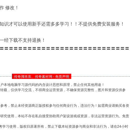
作 修改！
知识才可以使用新手还需多多学习！！不提供免费安装服务！
一经下载不支持退换！
〓〓〓〓〓〓〓〓〓〓〓〓〓〓〓〓〓〓〓〓〓〓〓〓〓〓〓〓
传奇脚本库、传奇素材网 - 免责声明
用户本地电脑学习源代码的内含设计思想和原理，禁止任何其他用途！
网转载，仅供学习交流，不得商业运营资源，不确保资源完整性，图片和资源仅供参
习参考，禁止未经资源商正版授权参与任何商业行为，违法行为！如需商业请购买各资
学研究使用，本站不存在私自接受协助用户架设游戏或资源，非法运营资源行为。免责
考学习使用，版权归原著所有，禁止下载本站资源参与商业和非法行为，请在24小时