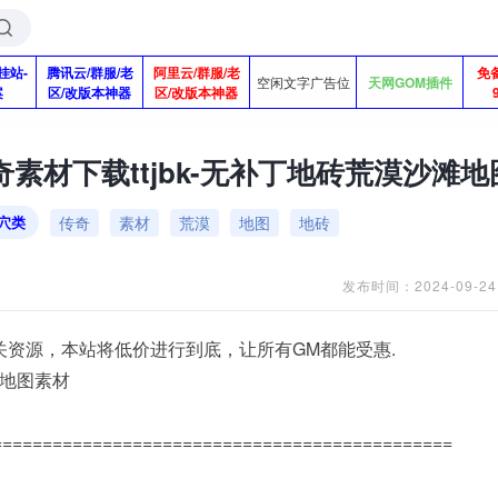
挂站-
腾讯云/群服/老
阿里云/群服/老
免
空闲文字广告位
天网GOM插件
案
区/改版本神器
区/改版本神器
奇素材下载ttjbk-无补丁地砖荒漠沙滩
传奇
素材
荒漠
地图
地砖
穴类
发布时间：2024-09-24
关资源，本站将低价进行到底，让所有GM都能受惠.
滩地图素材
==============================================