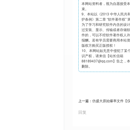
本网站资料者，视为自愿接受
束。
9、本站以《2013 中华人民
护条例》第二章 “软件著作权”
为了学习和研究软件内含的设
过安装、显示、传输或者存储
件的，可以不经软件著作权人
报酬。若有学员需要商用本站
版权方购买正版授权！
10、本网站如无意中侵犯了某
识产权，请来信【站长信箱
88189437@qq.com】告之
删除。
上一篇：
仿盛大原始爆率文件【
回复