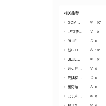
相关推荐
GOM引擎侠客行-登陆器皮肤素材
107
LF引擎核弹打击可打击-怪物-人物-带素材音效
101
BLUE引擎-属性转移(极品.鉴定.宝石)
0
新BLUE引擎_新挂机脚本
101
BLUE引擎-挂机循环-自动巡航-自动回血脚本
101
云边序编号-GOM引擎UI素材
0
云隅栖絮编号-GOM引擎UI素材
0
困野编号-GOM引擎UI素材
0
安长和编号-GOM引擎UI素材
0
揽汀絮编号-GOM引擎UI素材
0