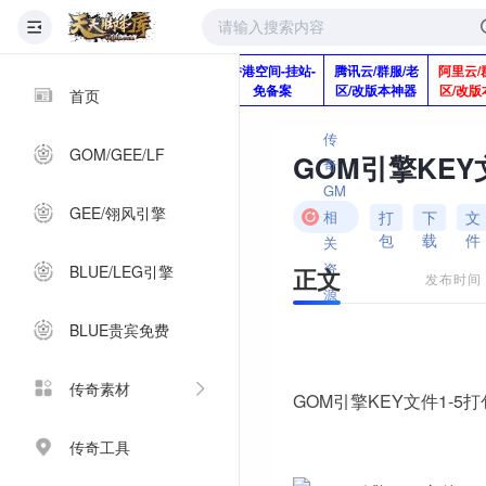
版本脚本制作
快快网络服务
香港空间-挂站-
腾讯云/群服/老
阿里云/
Q920992345
器-1分钱2个月
免备案
区/改版本神器
区/改版
首页
传
GOM/GEE/LF
GOM引擎KEY
奇
GM
GEE/翎风引擎
打
下
文
相
包
载
件
关
资
BLUE/LEG引擎
正文
发布时间：2
源
BLUE贵宾免费
传奇素材
GOM引擎KEY文件1-5
传奇工具