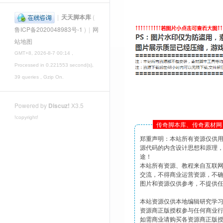
|
天天脚本库
(
鲁ICP备2020048983号-1
)
|
网
站地图
GMT+8, 2026-8-7 00:14
,
Processed in 0.221553 second(s),
39 queries , Gzip On.
Powered by
Discuz!
X3.5
!copyright!
传奇脚本库、传奇素材网 
郑重声明：本站所有资源仅供
源代码的内含设计思想和原理
途！
本站所有资源、教程来自互联
交流，不得商业运营资源，不
图片和资源仅供参考，不提供
本站资源仅供本地编辑研究学
资源商正版授权参与任何商业
如需商业请购买各资源商正版