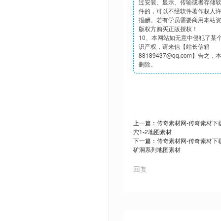
过安装、显示、传输或者存储
件的，可以不经软件著作权人
报酬。若有学员需要商用本站
版权方购买正版授权！
10、本网站如无意中侵犯了某
识产权，请来信【站长信箱
88189437@qq.com】告之
删除。
上一篇：
传奇素材网-传奇素材下载t
穴1-2地图素材
下一篇：
传奇素材网-传奇素材下载t
矿洞系列地图素材
回复