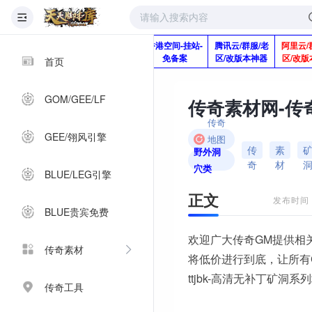
版本脚本制作
快快网络服务
香港空间-挂站-
腾讯云/群服/老
阿里云/
Q920992345
器-1分钱2个月
免备案
区/改版本神器
区/改版
首页
GOM/GEE/LF
传奇
GEE/翎风引擎
地图
传
素
野外洞
素材
奇
材
穴类
BLUE/LEG引擎
正文
发布时间：2
BLUE贵宾免费
欢迎广大传奇GM提供相
传奇素材
将低价进行到底，让所有
ttjbk-高清无补丁矿洞系
传奇工具