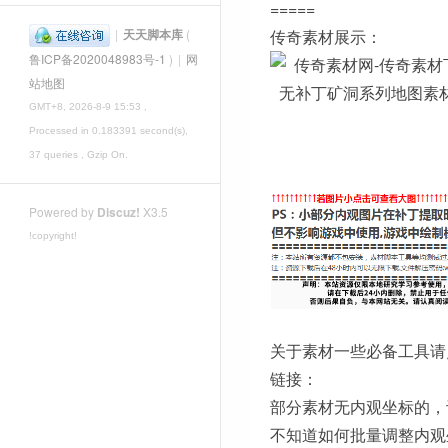
=====
|
天天脚本库
(
传奇素材展示：
鲁ICP备2020048983号-1
)
|
网
站地图
GMT+8, 2026-8-9 15:53
,
Processed in 0.183391 second(s),
37 queries , Gzip On.
Powered by
Discuz!
X3.5
!copyright!
关于素材一些必备工具请
链接：
部分素材无内观坐标的，
不知道如何批量调整内观