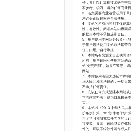
传，并且以计算机技术研究交
家参考、学习，请勿任何商业
3、若您需要商业运营或用于其
您购买正版授权并合法使用。
4、本站的所有内容都不保证其
性，有效性。阅读本站内容因
的损失本站不承担连带责任。
5、用户使用本网站必须遵守适
于用户违法使用本站非法运营
任，由用户自行承担
6、本站所有资源来自互联网转
所有，用户访问和使用本站的
站“免责声明”，如果不遵守，
网站
7、本站使用者因为违反本声明
华人民共和国法律的，一切后
不承担任何责任。
8、凡以任何方式登陆本网站或
本网站资料者，视为自愿接受
束。
9、本站以《2013 中华人民
护条例》第二章 “软件著作权”
为了学习和研究软件内含的设
过安装、显示、传输或者存储
件的，可以不经软件著作权人