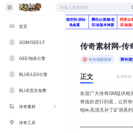
版本脚本制作
快快网络服务
香港空间-挂站-
腾讯云/群服/老
阿里云/
Q920992345
器-1分钱2个月
免备案
区/改版本神器
区/改版
首页
GOM/GEE/LF
GEE/翎风引擎
传奇地图素材
野外洞
BLUE/LEG引擎
正文
发布时间：2
BLUE贵宾免费
欢迎广大传奇GM提供相
将低价进行到底，让所有
传奇素材
ttjbk-高清无补丁矿洞系
传奇工具
===================