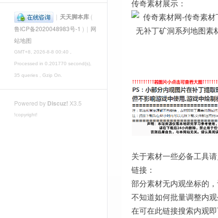
传奇素材展示：
|
天天脚本库
(
鲁ICP备2020048983号-1
)
|
网
站地图
GMT+8, 2026-8-8 00:40
,
Processed in 0.201770 second(s),
35 queries , Gzip On.
Powered by
Discuz!
X3.5
!copyright!
关于素材一些必备工具请
链接：
部分素材无内观坐标的，
不知道如何批量调整内观
在可在此链接搜索内观即