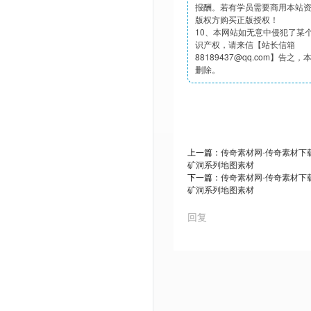
报酬。若有学员需要商用本站
版权方购买正版授权！
10、本网站如无意中侵犯了某
识产权，请来信【站长信箱
88189437@qq.com】告之
删除。
上一篇：
传奇素材网-传奇素材下载t
矿洞系列地图素材
下一篇：
传奇素材网-传奇素材下载t
矿洞系列地图素材
回复
Powered by Discuz! X3.5