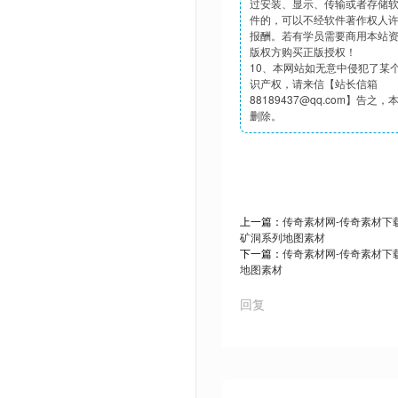
过安装、显示、传输或者存储
件的，可以不经软件著作权人
报酬。若有学员需要商用本站
版权方购买正版授权！
10、本网站如无意中侵犯了某
识产权，请来信【站长信箱
88189437@qq.com】告之
删除。
上一篇：
传奇素材网-传奇素材下载t
矿洞系列地图素材
下一篇：
传奇素材网-传奇素材下载t
地图素材
回复