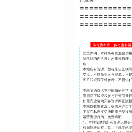
〓〓〓〓〓〓〓〓〓〓〓
〓〓〓〓〓〓〓〓〓〓〓
〓〓〓〓〓〓〓〓〓〓〓
传奇脚本库、传奇素材网 
郑重声明：本站所有资源仅供
源代码的内含设计思想和原理
途！
本站所有资源、教程来自互联
交流，不得商业运营资源，不
图片和资源仅供参考，不提供
本站资源仅供本地编辑研究学
资源商正版授权参与任何商业
如需商业请购买各资源商正版
本站仅收集资源，提供用户自
不存在私自接受协助用户架设
运营资源行为。免责声明
1、本站提供的所有资源仅供参
权归原著所有，禁止下载本站