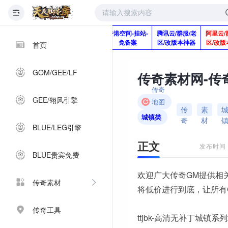
版本脚本制作
快快网络服务
香港空间-挂站-
腾讯云/群服/老
阿里云/
Q920992345
器-1分钱2个月
免备案
区/改版本神器
区/改版
首页
GOM/GEE/LF
传奇
GEE/翎风引擎
地图
传
素
素材
城镇类
奇
材
BLUE/LEG引擎
正文
发布时间：2
BLUE贵宾免费
欢迎广大传奇GM提供相
传奇素材
将低价进行到底，让所有
传奇工具
ttjbk-高清无补丁城镇系