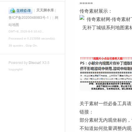
=====
|
天天脚本库
(
传奇素材展示：
鲁ICP备2020048983号-1
)
|
网
站地图
GMT+8, 2026-8-6 10:43
,
Processed in 0.215086 second(s),
39 queries , Gzip On.
Powered by
Discuz!
X3.5
!copyright!
关于素材一些必备工具请
链接：
部分素材无内观坐标的，
不知道如何批量调整内观