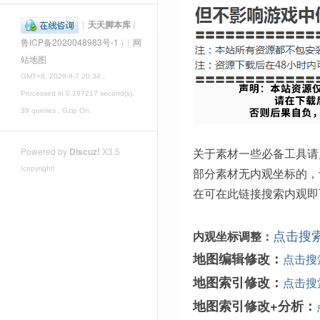
|
天天脚本库
(
鲁ICP备2020048983号-1
)
|
网
站地图
GMT+8, 2026-8-7 20:34
,
Processed in 0.197217 second(s),
39 queries , Gzip On.
关于素材一些必备工具请
Powered by
Discuz!
X3.5
!copyright!
部分素材无内观坐标的，
在可在此链接搜索内观即
点击搜
内观坐标调整：
地图编辑修改：
点击搜
地图索引修改：
点击搜
地图索引修改+分析：