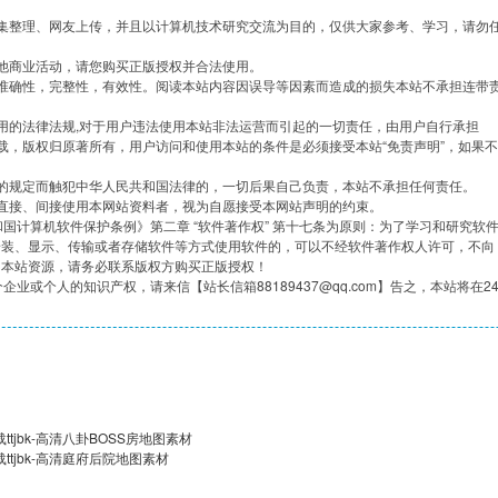
集整理、网友上传，并且以计算机技术研究交流为目的，仅供大家参考、学习，请勿
他商业活动，请您购买正版授权并合法使用。
准确性，完整性，有效性。阅读本站内容因误导等因素而造成的损失本站不承担连带
用的法律法规,对于用户违法使用本站非法运营而引起的一切责任，由用户自行承担
载，版权归原著所有，用户访问和使用本站的条件是必须接受本站“免责声明”，如果不
的规定而触犯中华人民共和国法律的，一切后果自己负责，本站不承担任何责任。
直接、间接使用本网站资料者，视为自愿接受本网站声明的约束。
共和国计算机软件保护条例》第二章 “软件著作权” 第十七条为原则：为了学习和研究软
安装、显示、传输或者存储软件等方式使用软件的，可以不经软件著作权人许可，不向
用本站资源，请务必联系版权方购买正版授权！
企业或个人的知识产权，请来信【站长信箱88189437@qq.com】告之，本站将在2
tjbk-高清八卦BOSS房地图素材
ttjbk-高清庭府后院地图素材