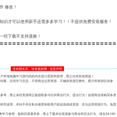
作 修改！
知识才可以使用新手还需多多学习！！不提供免费安装服务！
一经下载不支持退换！
〓〓〓〓〓〓〓〓〓〓〓〓〓〓〓〓〓〓〓〓〓〓〓〓〓〓〓〓
传奇脚本库、传奇素材网 - 免责声明
用户本地电脑学习源代码的内含设计思想和原理，禁止任何其他用途！
网转载，仅供学习交流，不得商业运营资源，不确保资源完整性，图片和资源仅供参
习参考，禁止未经资源商正版授权参与任何商业行为，违法行为！如需商业请购买各资
学研究使用，本站不存在私自接受协助用户架设游戏或资源，非法运营资源行为。免责
考学习使用，版权归原著所有，禁止下载本站资源参与商业和非法行为，请在24小时