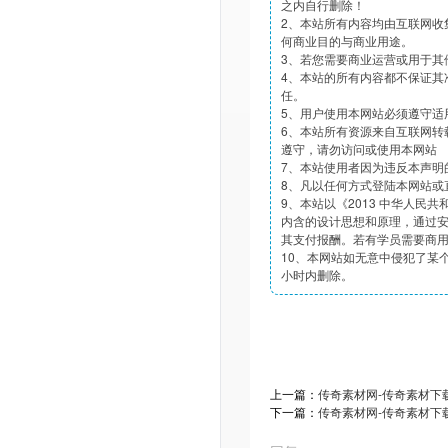
之内自行删除！
2、本站所有内容均由互联网收
何商业目的与商业用途。
3、若您需要商业运营或用于其
4、本站的所有内容都不保证其
任。
5、用户使用本网站必须遵守适
6、本站所有资源来自互联网转
遵守，请勿访问或使用本网站
7、本站使用者因为违反本声明
8、凡以任何方式登陆本网站或
9、本站以《2013 中华人民
内含的设计思想和原理，通过
其支付报酬。若有学员需要商
10、本网站如无意中侵犯了某个
小时内删除。
上一篇：
传奇素材网-传奇素材下载t
下一篇：
传奇素材网-传奇素材下载