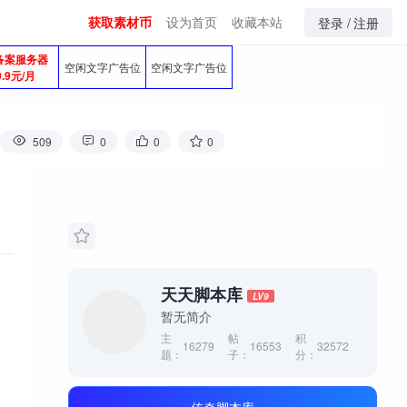
获取素材币
设为首页
收藏本站
登录 /
注册
备案服务器
空闲文字广告位
空闲文字广告位
9.9元/月
509
0
0
0
天天脚本库
LV9
暂无简介
主
帖
积
16279
16553
32572
题：
子：
分：