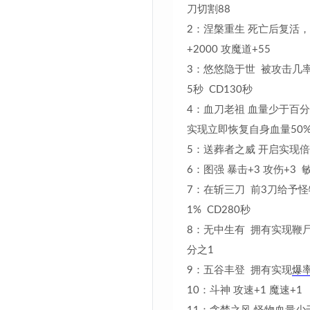
刀切割88
2：涅槃重生 死亡后复活，
+2000 攻魔道+55
3：悠悠隐于世 被攻击几
5秒 CD130秒
4：血刀老祖 血量少于百分
实现立即恢复自身血量50% 
5：送葬者之威 开启实现倍攻
6：图强 暴击+3 攻伤+3 敏
7：在斩三刀 前3刀给予
1% CD280秒
8：无中生有 拥有实现鞭尸
分之1
9：五谷丰登 拥有实现
爆
10：斗神 攻速+1 魔速+1