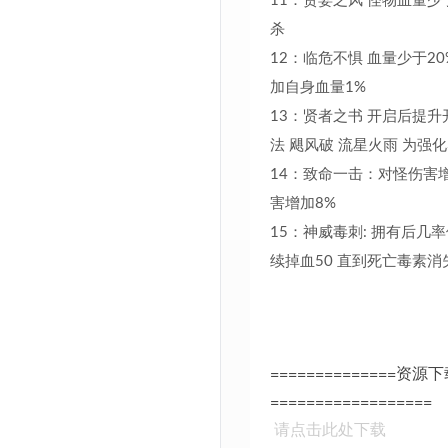
11：贪婪之风 怪物血量少
杀
12：临危不惧 血量少于20
加自身血量1%
13：贤者之书 开启后提升
法 飓风破 流星火雨 为强
14：致命一击：对怪伤害增
害增加8%
15：神威毒刺: 拥有后几
续掉血50 直到死亡毒素消
==============资源
==================
请点击此处下载