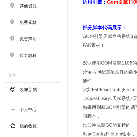
适用引擎：
Gom引擎11
其他资源
免费素材
部分脚本代码展示：
GOM引擎天赋命格系统3选
免责声明
PAK素材！
传奇教程
默认使用GOM引擎1108
分读写ini配置项文件的命令
创作
插件，
发布新帖
比如ESPReadConfigFileIte
..\QuestDiary\天赋系统\
如果用到新GOM引擎的话
个人中心
同脚本，
我的收藏
比如换成新GOM支持的
ReadConfigFileItem命令，