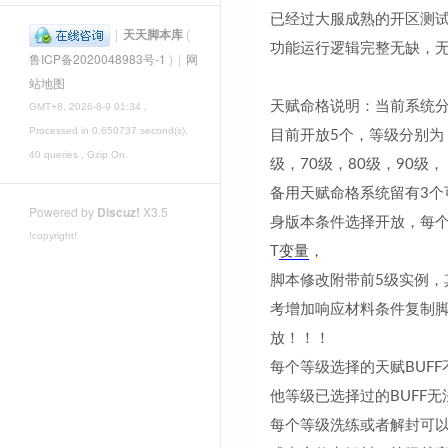
已经过大服成熟的开区测
|
天天脚本库
(
功能运行逻辑完整无缺，
鲁ICP备2020048983号-1
)
|
网
站地图
天赋命格说明：当前系统分
GMT+8, 2026-8-9 01:34
,
Processed in 0.650737 second(s),
目前开放5个，等级分别为：
40 queries , Gzip On.
级，70级，80级，90级，
备用天赋命格系统留有3个
Powered by
Discuz!
X3.5
身版本条件选择开放，每
!copyright!
T
变量
，
脚本修改附带前5级实例，
考增加响应材料条件复制
放！！！
每个等级选择的天赋BUF
他等级已选择过的BUFF
每个等级洗练或者解封可