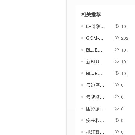
相关推荐
LF引擎核弹打击可打击-怪物-人物-带素材音效
101
GOM-GEE-LF金币捐献系统-并列第一-一键补齐
202
BLUE引擎-属性转移(极品.鉴定.宝石)
101
新BLUE引擎_新挂机脚本
101
BLUE引擎-挂机循环-自动巡航-自动回血脚本
101
云边序编号-GOM引擎UI素材
0
云隅栖絮编号-GOM引擎UI素材
0
困野编号-GOM引擎UI素材
0
安长和编号-GOM引擎UI素材
0
揽汀絮编号-GOM引擎UI素材
0