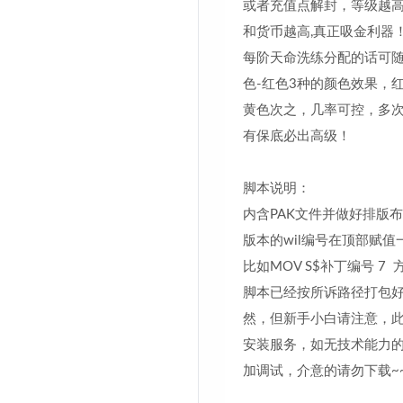
或者充值点解封，等级越
和货币越高,真正吸金利器
每阶天命洗练分配的话可随
色-红色3种的颜色效果，
黄色次之，几率可控，多
有保底必出高级！
脚本说明：
内含PAK文件并做好排版
版本的wil编号在顶部赋
比如MOV S$补丁编号 7 
脚本已经按所诉路径打包
然，但新手小白请注意，
安装服务，如无技术能力
加调试，介意的请勿下载~