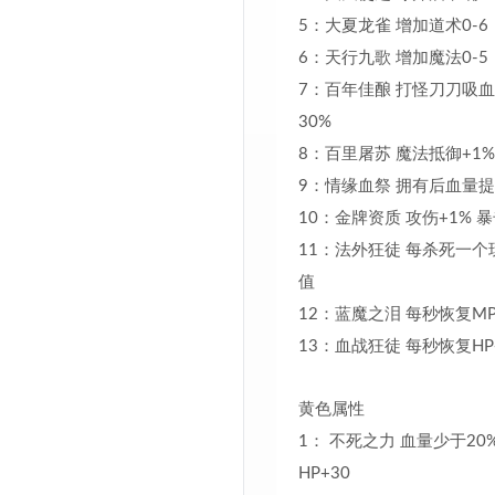
5：大夏龙雀 增加道术
6：天行九歌 增加魔法0-5
7：百年佳酿 打怪刀刀吸血
30%
8：百里屠苏 魔法抵御+1%
9：情缘血祭 拥有后血量提
10：金牌资质 攻伤+1% 暴
11：法外狂徒 每杀死一个玩
值
12：蓝魔之泪 每秒恢复MP
13：血战狂徒 每秒恢复HP
黄色属性
1： 不死之力 血量少于20
HP+30