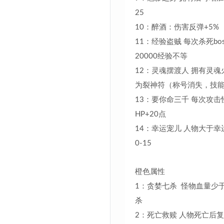
25
10：醉酒：伤害反弹+5%
11：经验盗贼 每次杀死bos
20000经验不等
12：灵魂摆渡人 拥有灵魂
为裂神符（称号消失，技
13：要你命三千 每次攻击
HP+20点
14：幸运宠儿 人物大于幸
0-15
橙色属性
1：贪婪七杀 怪物血量少于
杀
2：死亡救赎 人物死亡后复