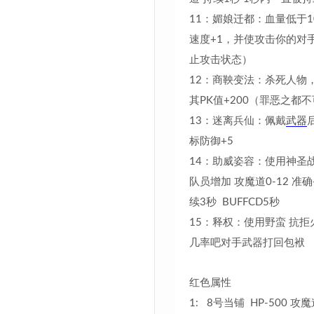
11：媚娘迁都：血量低于1
速度+1，并使攻击你的对
止攻击状态）
12：商鞅变法：杀死人物
其PK值+200（罪恶之都
13：迷离兵仙：佩戴
武器
标防御+5
14：助威姿容：使用神圣
队员增加 攻魔道0-12 准确
续3秒 BUFFCD5秒
15：释权：使用野蛮 抗拒
几率吧对手武器打回包袱
红色属性
1: 8号当铺 HP-500 攻