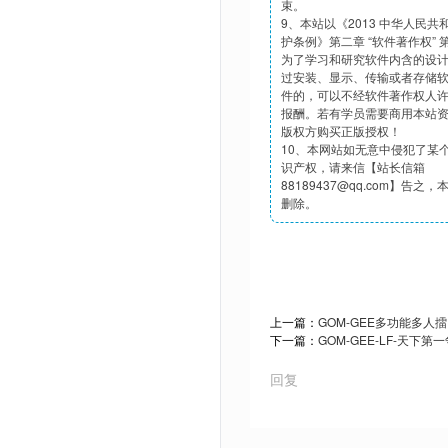
束。
9、本站以《2013 中华人民
护条例》第二章 “软件著作权”
为了学习和研究软件内含的设
过安装、显示、传输或者存储
件的，可以不经软件著作权人
报酬。若有学员需要商用本站
版权方购买正版授权！
10、本网站如无意中侵犯了某
识产权，请来信【站长信箱
88189437@qq.com】告之
删除。
上一篇：
GOM-GEE多功能多人
下一篇：
GOM-GEE-LF-天下
回复