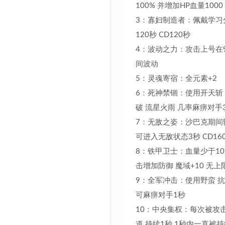
100% 并增加HP血量1000
3：寡妇制造者：佩戴学习
120秒 CD120秒
4：波动之力：攻击上号在95
间波动
5：灵魂寄宿：全元素+2
6：死神禁锢：使用开天斩 
破 流星火雨 几率麻痹对手
7：无敌之姿：沙巴克期间
可进入无敌状态3秒 CD16
8：铁甲卫士：血量少于1
击增加防御 魔域+10 无上
9：全军冲击：使用野蛮 抗
可麻痹对手1
10：中央集权：每次被攻
道 持续1秒 1秒内一直被