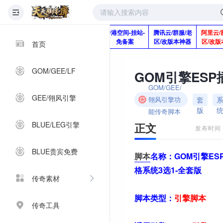
版本脚本制作
快快网络服务
香港空间-挂站-
腾讯云/群服/老
阿里云/
Q920992345
器-1分钱2个月
免备案
区/改版本神器
区/改版
首页
GOM/GEE/LF
GOM/GEE/
GEE/翎风引擎
套
翎风引擎功
版
能传奇脚本
BLUE/LEG引擎
正文
发布时间：2
BLUE贵宾免费
脚本
名称：
GOM引擎ES
格系统3选1-全套版
传奇素材
脚本类型：
引擎
脚本
传奇工具