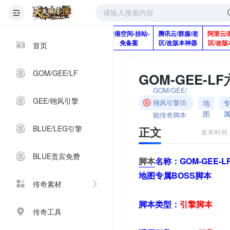
版本脚本制作
快快网络服务
香港空间-挂站-
腾讯云/群服/老
阿里云/
Q920992345
器-1分钱2个月
免备案
区/改版本神器
区/改版
首页
GOM/GEE/LF
GOM/GEE/
GEE/翎风引擎
地
翎风引擎功
图
能传奇脚本
BLUE/LEG引擎
正文
发布时间：2
BLUE贵宾免费
脚本
名称：
GOM-GEE-
地图专属BOSS脚本
传奇素材
脚本类型：
引擎
脚本
传奇工具