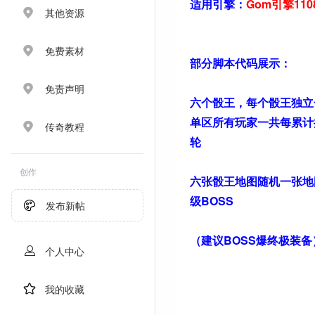
适用引擎：
Gom引擎11
其他资源
免费素材
部分脚本代码展示：
免责声明
六个骰王，每个骰王独立
单区所有玩家一共每累计
传奇教程
轮
创作
六张骰王地图随机一张地
级BOSS
发布新帖
（建议BOSS爆终极装备
个人中心
我的收藏