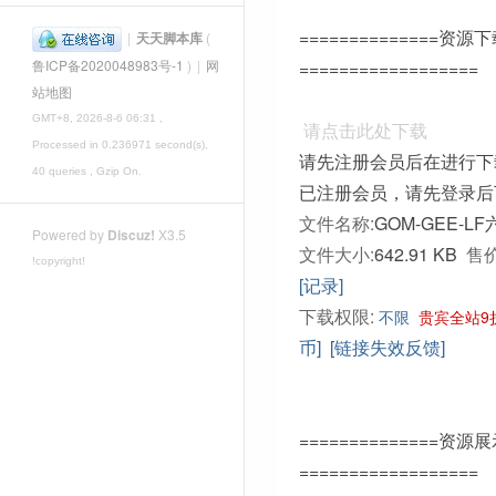
==============资源
|
天天脚本库
(
==================
鲁ICP备2020048983号-1
)
|
网
站地图
GMT+8, 2026-8-6 06:31
,
请点击此处下载
Processed in 0.236971 second(s),
请先注册会员后在进行下
40 queries , Gzip On.
已注册会员，请先登录后
文件名称:
GOM-GEE-L
Powered by
Discuz!
X3.5
文件大小:
642.91 KB
售价
!copyright!
[记录]
下载权限:
不限
贵宾全站9
币]
[链接失效反馈]
==============资源
==================