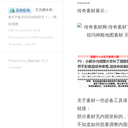
=====
|
天天脚本库
(
传奇素材展示：
鲁ICP备2020048983号-1
)
|
网
站地图
GMT+8, 2026-8-6 16:09
,
Processed in 0.220639 second(s),
39 queries , Gzip On.
Powered by
Discuz!
X3.5
!copyright!
关于素材一些必备工具请
链接：
部分素材无内观坐标的，
不知道如何批量调整内观