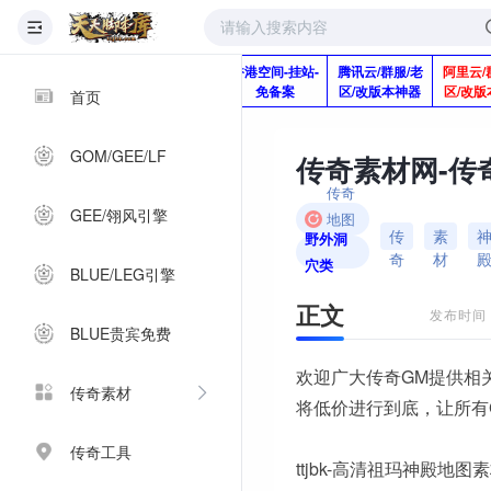
版本脚本制作
快快网络服务
香港空间-挂站-
腾讯云/群服/老
阿里云/
Q920992345
器-1分钱2个月
免备案
区/改版本神器
区/改版
首页
GOM/GEE/LF
传奇
GEE/翎风引擎
地图
传
素
野外洞
素材
奇
材
穴类
BLUE/LEG引擎
正文
发布时间：2
BLUE贵宾免费
欢迎广大传奇GM提供相
传奇素材
将低价进行到底，让所有
传奇工具
ttjbk-高清祖玛神殿地图