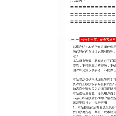
〓〓〓〓〓〓〓〓〓〓〓
〓〓〓〓〓〓〓〓〓〓〓
〓〓〓〓〓〓〓〓〓〓〓
传奇脚本库、传奇素材网 
郑重声明：本站所有资源仅供
源代码的内含设计思想和原理
途！
本站所有资源、教程来自互联
交流，不得商业运营资源，不
图片和资源仅供参考，不提供
本站资源仅供本地编辑研究学
资源商正版授权参与任何商业
如需商业请购买各资源商正版
本站仅收集资源，提供用户自
不存在私自接受协助用户架设
运营资源行为。免责声明
1、本站提供的所有资源仅供参
权归原著所有，禁止下载本站