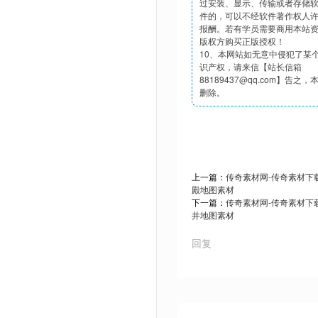
过安装、显示、传输或者存储
件的，可以不经软件著作权人
报酬。若有学员需要商用本站
版权方购买正版授权！
10、本网站如无意中侵犯了某
识产权，请来信【站长信箱
88189437@qq.com】告之
删除。
上一篇：
传奇素材网-传奇素材下载t
殿地图素材
下一篇：
传奇素材网-传奇素材下载t
井地图素材
回复