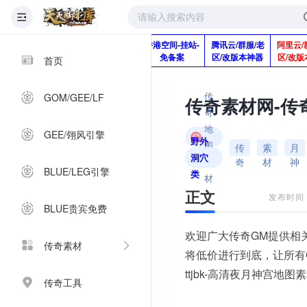
版本脚本制作
快快网络服务
香港空间-挂站-
腾讯云/群服/老
阿里云/
Q920992345
器-1分钱2个月
免备案
区/改版本神器
区/改版
首页
传
GOM/GEE/LF
奇
地
GEE/翎风引擎
野外
图
传
素
月
洞穴
奇
材
神
素
BLUE/LEG引擎
类
材
正文
发布时间：2
BLUE贵宾免费
欢迎广大传奇GM提供相
传奇素材
将低价进行到底，让所有
ttjbk-高清夜月神宫地图
传奇工具