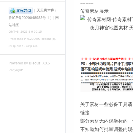
=====
|
天天脚本库
(
传奇素材展示：
鲁ICP备2020048983号-1
)
|
网
站地图
GMT+8, 2026-8-6 09:15
,
Processed in 0.220997 second(s),
39 queries , Gzip On.
Powered by
Discuz!
X3.5
!copyright!
关于素材一些必备工具请
链接：
部分素材无内观坐标的，
不知道如何批量调整内观