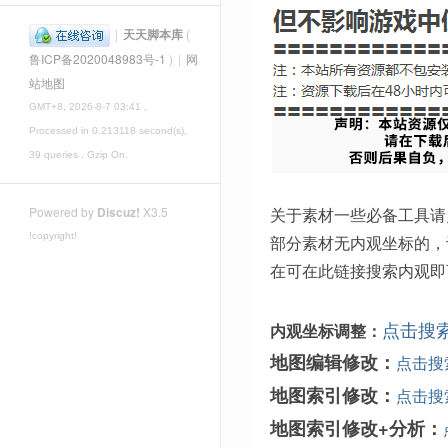
|
天天脚本库
(
鲁ICP备2020048983号-1
)
|
网
站地图
GMT+8, 2026-8-7 03:41
,
Processed in 0.213118 second(s),
39 queries , Gzip On.
关于素材一些必备工具请
Powered by
Discuz!
X3.5
!copyright!
部分素材无内观坐标的，
在可在此链接搜索内观即
点击搜
内观坐标调整：
地图编辑修改：
点击搜
地图索引修改：
点击搜
地图索引修改+分析：