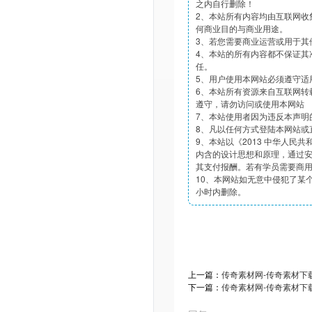
之内自行删除！
2、本站所有内容均由互联网收
何商业目的与商业用途。
3、若您需要商业运营或用于其
4、本站的所有内容都不保证其
任。
5、用户使用本网站必须遵守适
6、本站所有资源来自互联网转
遵守，请勿访问或使用本网站
7、本站使用者因为违反本声明
8、凡以任何方式登陆本网站或
9、本站以《2013 中华人民
内含的设计思想和原理，通过
其支付报酬。若有学员需要商
10、本网站如无意中侵犯了某个
小时内删除。
上一篇：
传奇素材网-传奇素材下载t
下一篇：
传奇素材网-传奇素材下载t