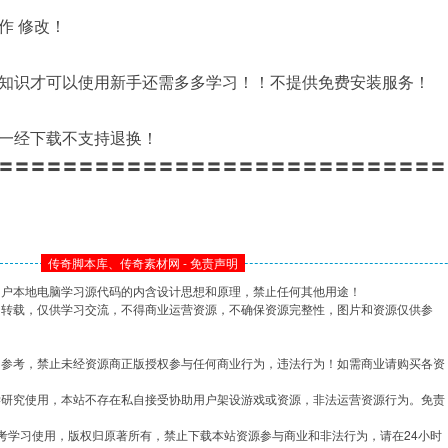
作 修改！
知识才可以使用新手还需多多学习！！不提供免费安装服务！
一经下载不支持退换！
〓〓〓〓〓〓〓〓〓〓〓〓〓〓〓〓〓〓〓〓〓〓〓〓〓〓〓〓
传奇脚本库、传奇素材网 - 免责声明
用户本地电脑学习源代码的内含设计思想和原理，禁止任何其他用途！
网转载，仅供学习交流，不得商业运营资源，不确保资源完整性，图片和资源仅供参
习参考，禁止未经资源商正版授权参与任何商业行为，违法行为！如需商业请购买各资
学研究使用，本站不存在私自接受协助用户架设游戏或资源，非法运营资源行为。免责
考学习使用，版权归原著所有，禁止下载本站资源参与商业和非法行为，请在24小时