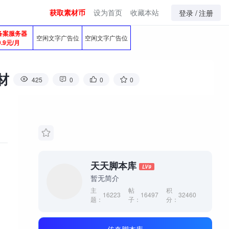
获取素材币
设为首页
收藏本站
登录 /
注册
备案服务器
空闲文字广告位
空闲文字广告位
9.9元/月
材
425
0
0
0
天天脚本库
LV9
暂无简介
主
帖
积
16223
16497
32460
题：
子：
分：