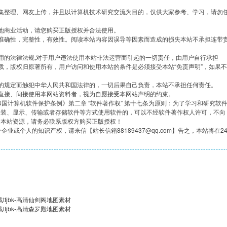
集整理、网友上传，并且以计算机技术研究交流为目的，仅供大家参考、学习，请勿
他商业活动，请您购买正版授权并合法使用。
准确性，完整性，有效性。阅读本站内容因误导等因素而造成的损失本站不承担连带
用的法律法规,对于用户违法使用本站非法运营而引起的一切责任，由用户自行承担
载，版权归原著所有，用户访问和使用本站的条件是必须接受本站“免责声明”，如果不
的规定而触犯中华人民共和国法律的，一切后果自己负责，本站不承担任何责任。
直接、间接使用本网站资料者，视为自愿接受本网站声明的约束。
共和国计算机软件保护条例》第二章 “软件著作权” 第十七条为原则：为了学习和研究软
安装、显示、传输或者存储软件等方式使用软件的，可以不经软件著作权人许可，不向
用本站资源，请务必联系版权方购买正版授权！
企业或个人的知识产权，请来信【站长信箱88189437@qq.com】告之，本站将在2
tjbk-高清仙剑阁地图素材
tjbk-高清森罗殿地图素材