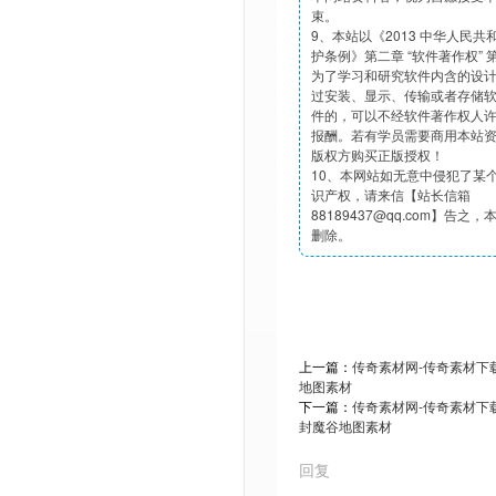
束。
9、本站以《2013 中华人民
护条例》第二章 “软件著作权”
为了学习和研究软件内含的设
过安装、显示、传输或者存储
件的，可以不经软件著作权人
报酬。若有学员需要商用本站
版权方购买正版授权！
10、本网站如无意中侵犯了某
识产权，请来信【站长信箱
88189437@qq.com】告之
删除。
上一篇：
传奇素材网-传奇素材下载t
地图素材
下一篇：
传奇素材网-传奇素材下载t
封魔谷地图素材
回复