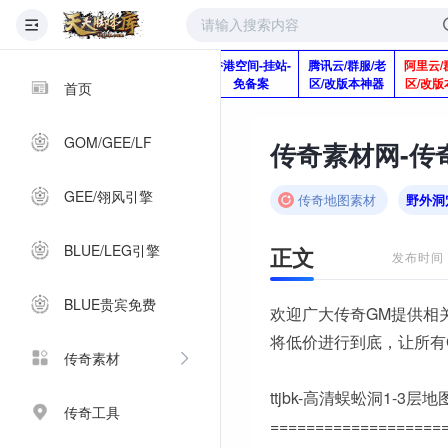
版本脚本制作
快快网络服务
香港空间-挂站-
腾讯云/群服/老
阿里云/
Q920992345
器-1分钱2个月
免备案
区/改版本神器
区/改版
首页
GOM/GEE/LF
GEE/翎风引擎
传奇地图素材
野外洞
BLUE/LEG引擎
正文
发布时间：2
BLUE贵宾免费
欢迎广大传奇GM提供相
将低价进行到底，让所有
传奇素材
ttjbk-高清蜈蚣洞1-3层
传奇工具
===================