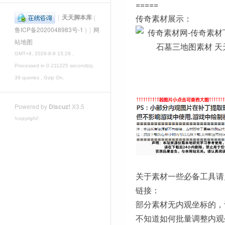
=====
|
天天脚本库
(
传奇素材展示：
鲁ICP备2020048983号-1
)
|
网
站地图
GMT+8, 2026-8-8 15:29
,
Processed in 0.211225 second(s),
39 queries , Gzip On.
Powered by
Discuz!
X3.5
!copyright!
关于素材一些必备工具请
链接：
部分素材无内观坐标的，
不知道如何批量调整内观