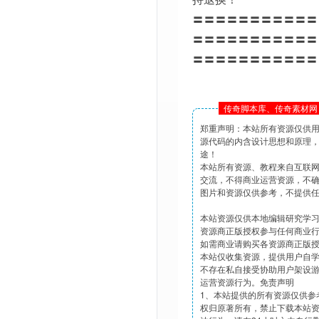
〓〓〓〓〓〓〓〓〓〓〓
〓〓〓〓〓〓〓〓〓〓〓
〓〓〓〓〓〓〓〓〓〓〓
传奇脚本库、传奇素材网 
郑重声明：本站所有资源仅供
源代码的内含设计思想和原理
途！
本站所有资源、教程来自互联
交流，不得商业运营资源，不
图片和资源仅供参考，不提供
本站资源仅供本地编辑研究学
资源商正版授权参与任何商业
如需商业请购买各资源商正版
本站仅收集资源，提供用户自
不存在私自接受协助用户架设
运营资源行为。免责声明
1、本站提供的所有资源仅供参
权归原著所有，禁止下载本站