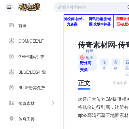
版本脚本制作
快快网络服务
香港空间-挂站-
腾讯云/群服/老
阿里云/
Q920992345
器-1分钱2个月
免备案
区/改版本神器
区/改版
首页
GOM/GEE/LF
传奇
GEE/翎风引擎
地图
传
素
野外洞
素材
奇
材
穴类
BLUE/LEG引擎
正文
发布时间：2
BLUE贵宾免费
欢迎广大传奇GM提供相
传奇素材
将低价进行到底，让所有
ttjbk-高清石墓三地图素材
传奇工具