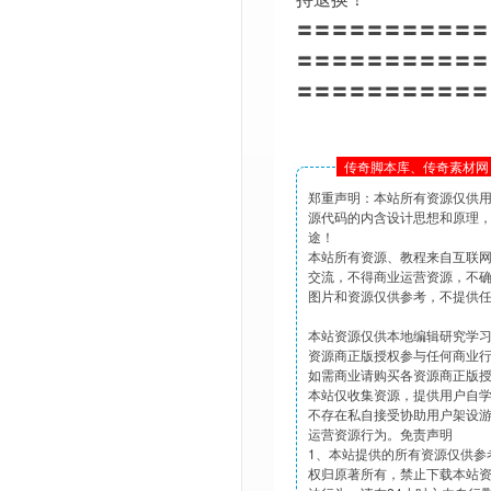
〓〓〓〓〓〓〓〓〓〓〓
〓〓〓〓〓〓〓〓〓〓〓
〓〓〓〓〓〓〓〓〓〓〓
传奇脚本库、传奇素材网 
郑重声明：本站所有资源仅供
源代码的内含设计思想和原理
途！
本站所有资源、教程来自互联
交流，不得商业运营资源，不
图片和资源仅供参考，不提供
本站资源仅供本地编辑研究学
资源商正版授权参与任何商业
如需商业请购买各资源商正版
本站仅收集资源，提供用户自
不存在私自接受协助用户架设
运营资源行为。免责声明
1、本站提供的所有资源仅供参
权归原著所有，禁止下载本站