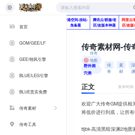
版本脚本制作
快快网络服务
香港空间-挂站-
腾讯云/群服/老
阿里云/
Q920992345
器-1分钱2个月
免备案
区/改版本神器
区/改版
首页
GOM/GEE/LF
传奇
GEE/翎风引擎
地图
传
素
野外洞
素材
奇
材
穴类
BLUE/LEG引擎
正文
发布时间：2
BLUE贵宾免费
欢迎广大传奇GM提供相
传奇素材
将低价进行到底，让所有
传奇工具
ttjbk-高清黑暗深渊2地