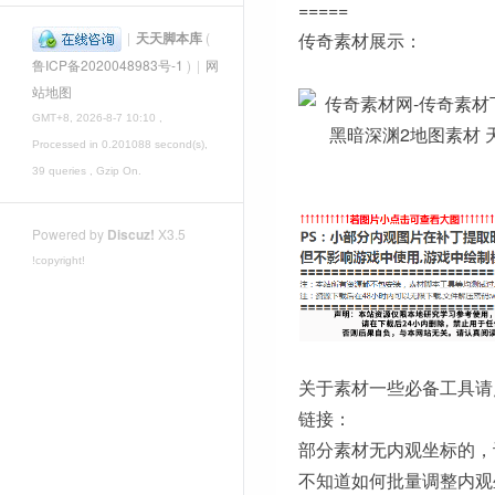
=====
|
天天脚本库
(
传奇素材展示：
鲁ICP备2020048983号-1
)
|
网
站地图
GMT+8, 2026-8-7 10:10
,
Processed in 0.201088 second(s),
39 queries , Gzip On.
Powered by
Discuz!
X3.5
!copyright!
关于素材一些必备工具请
链接：
部分素材无内观坐标的，
不知道如何批量调整内观