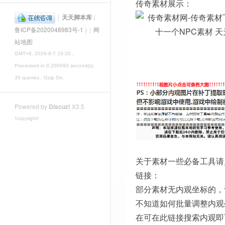
传奇素材展示：
|
天天脚本库
(
鲁ICP备2020048983号-1
)
|
网
站地图
GMT+8, 2026-8-7 19:20
,
Processed in 0.200693 second(s),
35 queries , Gzip On.
Powered by
Discuz!
X3.5
!copyright!
关于素材一些必备工具请
链接：
部分素材无内观坐标的，
不知道如何批量调整内观
在可在此链接搜索内观即