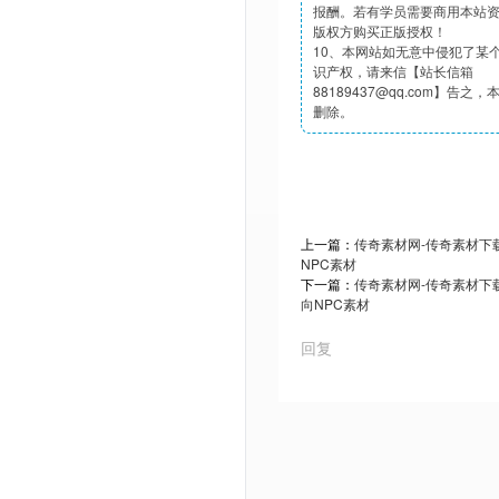
报酬。若有学员需要商用本站
版权方购买正版授权！
10、本网站如无意中侵犯了某
识产权，请来信【站长信箱
88189437@qq.com】告之
删除。
上一篇：
传奇素材网-传奇素材下载t
NPC素材
下一篇：
传奇素材网-传奇素材下载t
向NPC素材
回复
Powered by Discuz! X3.5