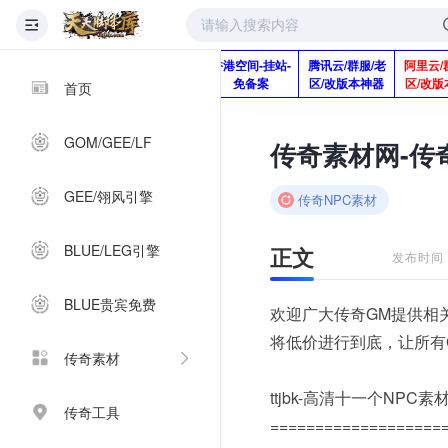
版本脚本制作
快快网络服务
香港空间-挂站-
腾讯云/群服/老
阿里云/
Q920992345
器-1分钱2个月
免备案
区/改版本神器
区/改版
首页
GOM/GEE/LF
GEE/翎风引擎
传奇NPC素材
BLUE/LEG引擎
正文
发布时间：2
BLUE贵宾免费
欢迎广大传奇GM提供相
将低价进行到底，让所有
传奇素材
ttjbk-高清十一个NPC素
传奇工具
===================