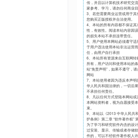
传，并且以计算机技术研究交
家参考、学习，请勿任何商业
3、若您需要商业运营或用于其
您购买正版授权并合法使用。
4、本站的所有内容都不保证其
性，有效性。阅读本站内容因
的损失本站不承担连带责任。
5、用户使用本网站必须遵守适
于用户违法使用本站非法运营
任，由用户自行承担
6、本站所有资源来自互联网转
所有，用户访问和使用本站的
站“免责声明”，如果不遵守，
网站
7、本站使用者因为违反本声明
华人民共和国法律的，一切后
不承担任何责任。
8、凡以任何方式登陆本网站或
本网站资料者，视为自愿接受
束。
9、本站以《2013 中华人民
护条例》第二章 “软件著作权”
为了学习和研究软件内含的设
过安装、显示、传输或者存储
件的，可以不经软件著作权人