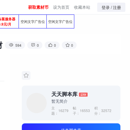
获取素材币
设为首页
收藏本站
登录 /
注册
备案服务器
空闲文字广告位
空闲文字广告位
9.9元/月
材
594
0
0
0
天天脚本库
LV9
暂无简介
主
帖
积
16279
16553
32572
题：
子：
分：