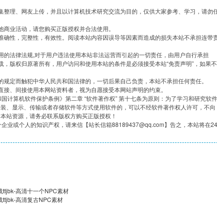
集整理、网友上传，并且以计算机技术研究交流为目的，仅供大家参考、学习，请勿
他商业活动，请您购买正版授权并合法使用。
准确性，完整性，有效性。阅读本站内容因误导等因素而造成的损失本站不承担连带
用的法律法规,对于用户违法使用本站非法运营而引起的一切责任，由用户自行承担
载，版权归原著所有，用户访问和使用本站的条件是必须接受本站“免责声明”，如果不
的规定而触犯中华人民共和国法律的，一切后果自己负责，本站不承担任何责任。
直接、间接使用本网站资料者，视为自愿接受本网站声明的约束。
共和国计算机软件保护条例》第二章 “软件著作权” 第十七条为原则：为了学习和研究软
安装、显示、传输或者存储软件等方式使用软件的，可以不经软件著作权人许可，不向
用本站资源，请务必联系版权方购买正版授权！
企业或个人的知识产权，请来信【站长信箱88189437@qq.com】告之，本站将在2
tjbk-高清十一个NPC素材
tjbk-高清复古NPC素材