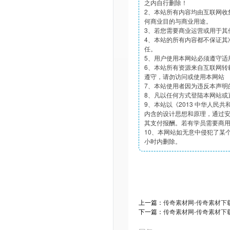
之内自行删除！
2、本站所有内容均由互联网收
何商业目的与商业用途。
3、若您需要商业运营或用于其
4、本站的所有内容都不保证其
任。
5、用户使用本网站必须遵守适
6、本站所有资源来自互联网转
遵守，请勿访问或使用本网站
7、本站使用者因为违反本声明
8、凡以任何方式登陆本网站或
9、本站以《2013 中华人民
内含的设计思想和原理，通过
其支付报酬。若有学员需要商
10、本网站如无意中侵犯了某个
小时内删除。
上一篇：
传奇素材网-传奇素材下载t
下一篇：
传奇素材网-传奇素材下载t