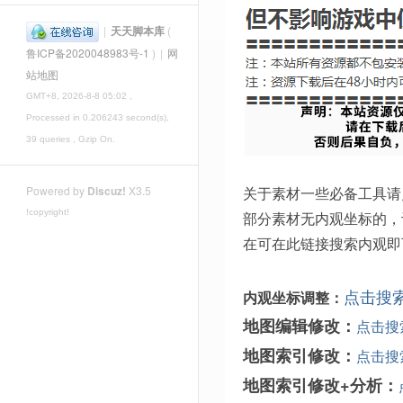
|
天天脚本库
(
鲁ICP备2020048983号-1
)
|
网
站地图
GMT+8, 2026-8-8 05:02
,
Processed in 0.206243 second(s),
39 queries , Gzip On.
关于素材一些必备工具请
Powered by
Discuz!
X3.5
!copyright!
部分素材无内观坐标的，
在可在此链接搜索内观即
点击搜
内观坐标调整：
地图编辑修改：
点击搜
地图索引修改：
点击搜
地图索引修改+分析：