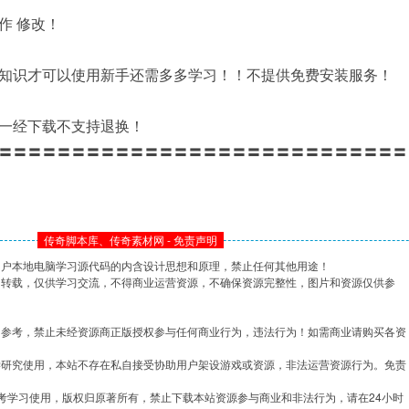
作 修改！
知识才可以使用新手还需多多学习！！不提供免费安装服务！
一经下载不支持退换！
〓〓〓〓〓〓〓〓〓〓〓〓〓〓〓〓〓〓〓〓〓〓〓〓〓〓〓〓
传奇脚本库、传奇素材网 - 免责声明
用户本地电脑学习源代码的内含设计思想和原理，禁止任何其他用途！
网转载，仅供学习交流，不得商业运营资源，不确保资源完整性，图片和资源仅供参
习参考，禁止未经资源商正版授权参与任何商业行为，违法行为！如需商业请购买各资
学研究使用，本站不存在私自接受协助用户架设游戏或资源，非法运营资源行为。免责
考学习使用，版权归原著所有，禁止下载本站资源参与商业和非法行为，请在24小时