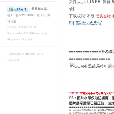
文件大小:
1.16 KB
售价:
录]
|
天天脚本库
(
下载权限:
鲁ICP备2020048983号-1
)
|
网
不限
贵宾全站9
站地图
币]
[链接失效反馈]
GMT+8, 2026-8-6 13:00
,
Processed in 0.343070 second(s),
39 queries , Gzip On.
==============资源
Powered by
Discuz!
X3.5
==================
!copyright!