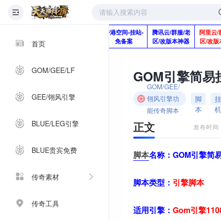
版本脚本制作
快快网络服务
香港空间-挂站-
腾讯云/群服/老
阿里云/
Q920992345
器-1分钱2个月
免备案
区/改版本神器
区/改版
首页
GOM/GEE/LF
GOM引擎简易
GOM/GEE/
GEE/翎风引擎
脚
翎风引擎功
本
能传奇脚本
BLUE/LEG引擎
正文
发布时间：2
BLUE贵宾免费
脚本
名称：
GOM引擎简
传奇素材
脚本类型：
引擎
脚本
传奇工具
适用引擎：
Gom引擎11