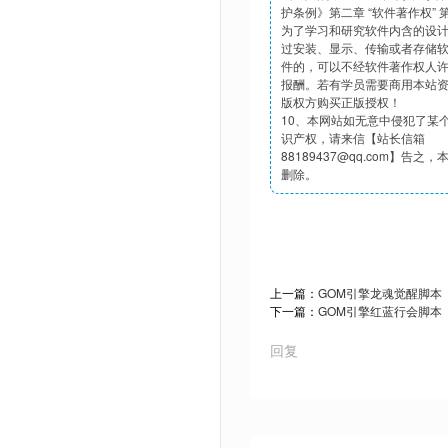
护条例》第二章 “软件著作权”
为了学习和研究软件内含的设
过安装、显示、传输或者存储
件的，可以不经软件著作权人
报酬。若有学员需要商用本站
版权方购买正版授权！
10、本网站如无意中侵犯了某
识产权，请来信【站长信箱
88189437@qq.com】告之
删除。
上一篇：
GOM引擎龙魂觉醒脚本
下一篇：
GOM引擎红蓝行会脚本
回复