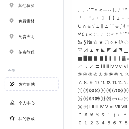
其他资源
、。·ˉˇ¨〃々—～‖…‘ ’“
「」『』〖 〗【 】± ＋ － ×
免费素材
∪ ∩ ∈ √ ⊥ ∥ ∠ ⌒ ⊙ ∫ ∮ 
≯ ≤ ≥ ∞ ∶ ∵ ∴ ∷ ♂ ♀ ° ′
免责声明
‰ § № ☆ ★ 〇 ○ ● ◎ ◇
▽ ⊿ ▲ ▼ ◣ ◤ ◢ ◥ ▁
传奇教程
▇ █ ▉ ▊ ▋ ▌▍▎▏▓ ※
↗ ↘ ↙ 〓 ⅰ ⅱ ⅲ ⅳ ⅴ ⅵ 
创作
③ ④ ⑤ ⑥ ⑦ ⑧ ⑨ ⑩ ⒈ 
⒎ ⒏ ⒐ ⒑ ⒒ ⒓ ⒔ ⒕ ⒖
发布新帖
⑴ ⑵ ⑶ ⑷ ⑸ ⑹ ⑺ ⑻ ⑼
⒂ ⒃ ⒄ ⒅ ⒆ ⒇ ㈠ ㈡ ㈢
个人中心
㈨ ㈩ Ⅰ Ⅱ Ⅲ Ⅳ Ⅴ Ⅵ Ⅶ Ⅷ
＂ ＃ ￥ ％ ＆ ＇（ ） ＊
我的收藏
０ １ ２ ３ ４ ５ ６ ７ ８