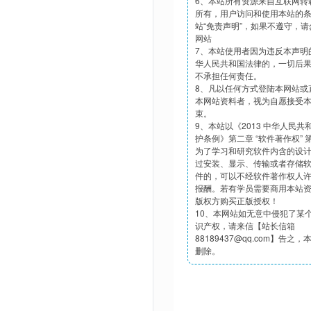
6、本站所有资源来自互联网转
所有，用户访问和使用本站的
站“免责声明”，如果不遵守，
网站
7、本站使用者因为违反本声明
华人民共和国法律的，一切后
不承担任何责任。
8、凡以任何方式登陆本网站或
本网站资料者，视为自愿接受
束。
9、本站以《2013 中华人民
护条例》第二章 “软件著作权”
为了学习和研究软件内含的设
过安装、显示、传输或者存储
件的，可以不经软件著作权人
报酬。若有学员需要商用本站
版权方购买正版授权！
10、本网站如无意中侵犯了某
识产权，请来信【站长信箱
88189437@qq.com】告之
删除。