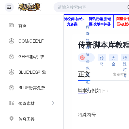
版本脚本制作
快快网络服务
香港空间-挂站-
腾讯云/群服/老
阿里云/
Q920992345
器-1分钱2个月
免备案
区/改版本神器
区/改版
首页
传
奇
疑
GOM/GEE/LF
传奇脚本库教程
难
解
GEE/翎风引擎
传
大
特
决
奇
全
殊
教
符
BLUE/LEG引擎
正文
发布时间：2
程
号
汇
BLUE贵宾免费
总
脚本
范例如下：
传奇素材
特殊符号
传奇工具