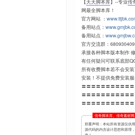
【
天天脚本库
】--专业
传
网最全脚本库！
官方网站 ：
www.ttjbk.c
备用站点：
www.gmjbk.
备用站点：
www.gmjbw.
官方交流群：680930409
承接各种脚本版本制作 修
有任何疑问可联系底部Q
所有收费脚本若不会安装
安装！不提供免费安装服
〓〓〓〓〓〓〓〓〓〓〓
〓〓〓〓〓〓〓〓〓〓〓
〓〓〓〓〓〓〓〓〓〓〓
传奇脚本库、传奇素材网 
郑重声明：本站所有资源仅供
源代码的内含设计思想和原理
途！