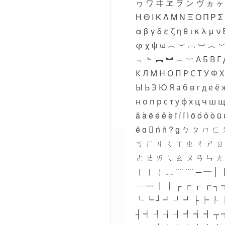
ヮ ワ ヰ ヱ ヲ ン ヴ ヵ ヶ Α
Η Θ Ι Κ Λ Μ Ν Ξ Ο Π Ρ Σ
α β γ δ ε ζ η θ ι κ λ μ ν 
φ χ ψ ω ︵ ︶ ︹ ︺ ︿ 
﹃ ﹄ ︻ ︼ ︷ ︸ А Б В Г Д
К Л М Н О П Р С Т У Ф 
Ы Ь Э Ю Я а б в г д е ё 
н о п р с т у ф х ц ч ш щ
ǎ à ē é ě è ī í ǐ ì ō ó ǒ ò ū
ê ɑ  ń ň ? ɡ ㄅ ㄆ ㄇ 
ㄎ ㄏ ㄐ ㄑ ㄒ ㄓ ㄔ ㄕ ㄖ
ㄜ ㄝ ㄞ ㄟ ㄠ ㄡ ㄢ ㄣ ㄤ
︱ ︳ ︴ ﹏ ﹋ ﹌ ─ ━ │ 
┈ ┉ ┊ ┋ ┌ ┍ ┎ ┏ ┐ 
┖ ┗ ┘ ┙ ┚ ┛ ├ ┝ ┞ 
┤ ┥ ┦ ┧ ┨ ┩ ┪ ┫ ┬ 