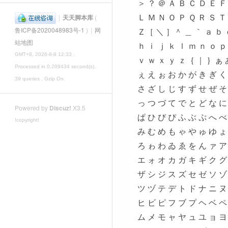
＞ ？ ＠ Ａ Ｂ Ｃ Ｄ Ｅ Ｆ
Ｌ Ｍ Ｎ Ｏ Ｐ Ｑ Ｒ Ｓ Ｔ
|
天天脚本库
(
Ｚ［ ＼ ］＾ ＿ ｀ ａ ｂ 
鲁ICP备2020048983号-1
)
|
网
站地图
ｈ ｉ ｊ ｋ ｌ ｍ ｎ ｏ ｐ
GMT+8, 2026-8-8 12:33
,
ｖ ｗ ｘ ｙ ｚ｛ ｜ ｝ぁ 
Processed in 0.209434 second(s),
ぇ え ぉ お か が き ぎ く
39 queries , Gzip On.
さ ざ し じ す ず せ ぜ そ
っ つ づ て で と ど な に
Powered by
Discuz!
X3.5
ぱ ひ び ぴ ふ ぶ ぷ へ べ
!copyright!
み む め も ゃ や ゅ ゆ ょ
ろ ゎ わ ゐ ゑ を ん ァ ア
エ ォ オ カ ガ キ ギ ク グ
ザ シ ジ ス ズ セ ゼ ソ ゾ
ツ ヅ テ デ ト ド ナ ニ ヌ
ヒ ビ ピ フ ブ プ ヘ ベ ペ
ム メ モ ャ ヤ ュ ユ ョ ヨ