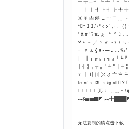
┲ ┳ ┴ ┵ ┶ ┷ ┸ ┹ ┺ 
╀ ╁ ╂ ╃ ╄ ╅ ╆ ╇ ╈
㈱ 曱 甴 囍 ∟ ┅ ﹊ ﹍ ╭
^︵^ ﹕ ﹗ / \ " < > ` , · 。 { }
* & # 卐 ℡ ぁ 〝 〞 ミ 灬 
≯ ﹢ ﹣ ／ ∝ ≌ ∽ ≦ ≧ ≒
┛ ￥ ￡ § я - ― ‥ … ‰ ′ 
∣ ═ ║ ╒ ╓ ╔ ╕ ╖ ╗ ╘ ╙ ╚
╡ ╢ ╣ ╤ ╥ ╦ ╧ ╨ ╩ ╪ ╫ ╬
〒 〡 〢 〣 〤 〥 〦 〧 〨
㎞ ㎡ ㏄ ㏎ ㏑ ㏒ ㏕  ?  
     兀 ︰ ﹍ ﹎ ~ ! 
︻$▅▆▇◤ ︻╋████
无法复制的请点击下载