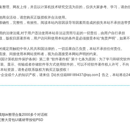
集整理、网友上传，并且以计算机技术研究交流为目的，仅供大家参考、学习，请勿
他商业活动，请您购买正版授权并合法使用。
准确性，完整性，有效性。阅读本站内容因误导等因素而造成的损失本站不承担连带
用的法律法规,对于用户违法使用本站非法运营而引起的一切责任，由用户自行承担
载，版权归原著所有，用户访问和使用本站的条件是必须接受本站“免责声明”，如果不
的规定而触犯中华人民共和国法律的，一切后果自己负责，本站不承担任何责任。
直接、间接使用本网站资料者，视为自愿接受本网站声明的约束。
共和国计算机软件保护条例》第二章 “软件著作权” 第十七条为原则：为了学习和研究软
安装、显示、传输或者存储软件等方式使用软件的，可以不经软件著作权人许可，不向
用本站资源，请务必联系版权方购买正版授权！
企业或个人的知识产权，请来信【站长信箱88189437@qq.com】告之，本站将在2
tjbk整理合集2000多个对话框
套完整大背包UI素材带按钮PSD