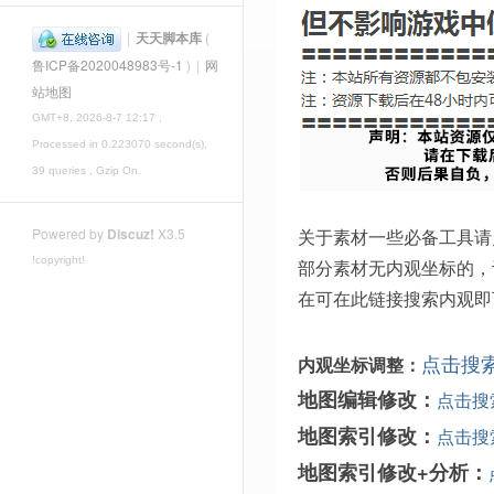
|
天天脚本库
(
鲁ICP备2020048983号-1
)
|
网
站地图
GMT+8, 2026-8-7 12:17
,
Processed in 0.223070 second(s),
39 queries , Gzip On.
关于素材一些必备工具请
Powered by
Discuz!
X3.5
!copyright!
部分素材无内观坐标的，
在可在此链接搜索内观即
点击搜
内观坐标调整：
地图编辑修改：
点击搜
地图索引修改：
点击搜
地图索引修改+分析：