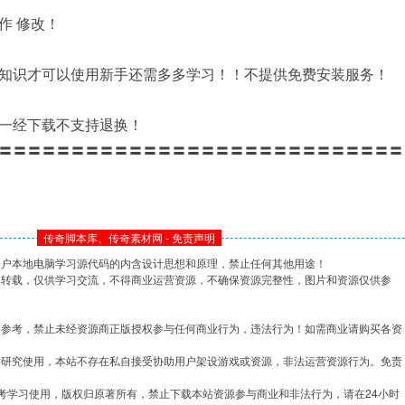
作 修改！
知识才可以使用新手还需多多学习！！不提供免费安装服务！
一经下载不支持退换！
〓〓〓〓〓〓〓〓〓〓〓〓〓〓〓〓〓〓〓〓〓〓〓〓〓〓〓〓
传奇脚本库、传奇素材网 - 免责声明
用户本地电脑学习源代码的内含设计思想和原理，禁止任何其他用途！
网转载，仅供学习交流，不得商业运营资源，不确保资源完整性，图片和资源仅供参
习参考，禁止未经资源商正版授权参与任何商业行为，违法行为！如需商业请购买各资
学研究使用，本站不存在私自接受协助用户架设游戏或资源，非法运营资源行为。免责
考学习使用，版权归原著所有，禁止下载本站资源参与商业和非法行为，请在24小时