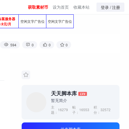
获取素材币
设为首页
收藏本站
登录 /
注册
备案服务器
空闲文字广告位
空闲文字广告位
9.9元/月
594
0
0
0
天天脚本库
LV9
暂无简介
主
帖
积
16279
16553
32572
题：
子：
分：