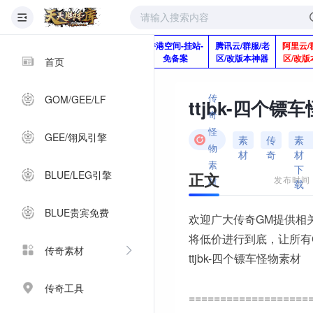
版本脚本制作
快快网络服务
香港空间-挂站-
腾讯云/群服/老
阿里云/
Q920992345
器-1分钱2个月
免备案
区/改版本神器
区/改版
首页
传
GOM/GEE/LF
奇
怪
GEE/翎风引擎
素
传
素
物
材
奇
材
素
下
BLUE/LEG引擎
正文
发布时间：2
材
载
BLUE贵宾免费
欢迎广大传奇GM提供相
将低价进行到底，让所有
传奇素材
ttjbk-四个镖车怪物素材
传奇工具
===================