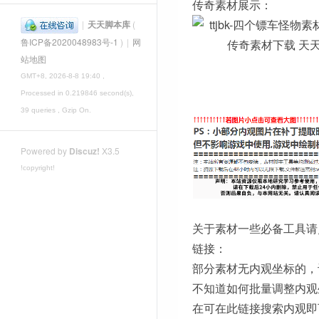
传奇素材展示：
|
天天脚本库
(
鲁ICP备2020048983号-1
)
|
网
站地图
GMT+8, 2026-8-8 19:40
,
Processed in 0.219846 second(s),
39 queries , Gzip On.
Powered by
Discuz!
X3.5
!copyright!
关于素材一些必备工具请
链接：
部分素材无内观坐标的，
不知道如何批量调整内观
在可在此链接搜索内观即