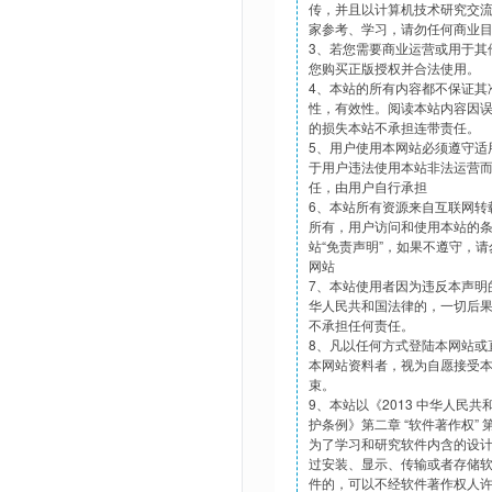
传，并且以计算机技术研究交
家参考、学习，请勿任何商业
3、若您需要商业运营或用于其
您购买正版授权并合法使用。
4、本站的所有内容都不保证其
性，有效性。阅读本站内容因
的损失本站不承担连带责任。
5、用户使用本网站必须遵守适
于用户违法使用本站非法运营
任，由用户自行承担
6、本站所有资源来自互联网转
所有，用户访问和使用本站的
站“免责声明”，如果不遵守，
网站
7、本站使用者因为违反本声明
华人民共和国法律的，一切后
不承担任何责任。
8、凡以任何方式登陆本网站或
本网站资料者，视为自愿接受
束。
9、本站以《2013 中华人民
护条例》第二章 “软件著作权”
为了学习和研究软件内含的设
过安装、显示、传输或者存储
件的，可以不经软件著作权人