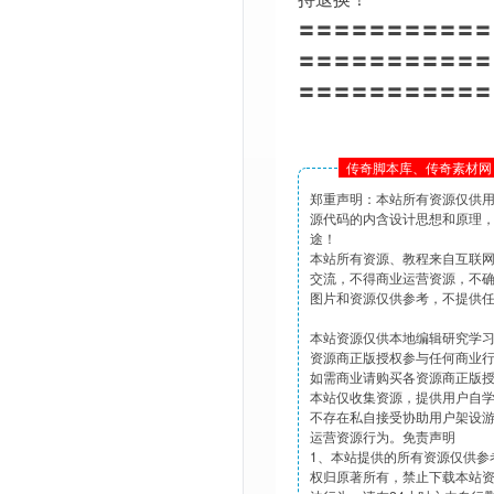
〓〓〓〓〓〓〓〓〓〓〓
〓〓〓〓〓〓〓〓〓〓〓
〓〓〓〓〓〓〓〓〓〓〓
传奇脚本库、传奇素材网 
郑重声明：本站所有资源仅供
源代码的内含设计思想和原理
途！
本站所有资源、教程来自互联
交流，不得商业运营资源，不
图片和资源仅供参考，不提供
本站资源仅供本地编辑研究学
资源商正版授权参与任何商业
如需商业请购买各资源商正版
本站仅收集资源，提供用户自
不存在私自接受协助用户架设
运营资源行为。免责声明
1、本站提供的所有资源仅供参
权归原著所有，禁止下载本站