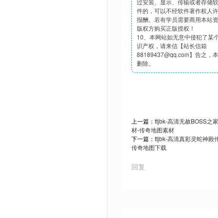
过安装、显示、传输或者存储
件的，可以不经软件著作权人
报酬。若有学员需要商用本站
版权方购买正版授权！
10、本网站如无意中侵犯了某
识产权，请来信【站长信箱
88189437@qq.com】告之
删除。
上一篇：
ttjbk-高清无赦BOS
材-传奇地图素材
下一篇：
ttjbk-高清真彩灵蛇神
传奇地图下载
回复