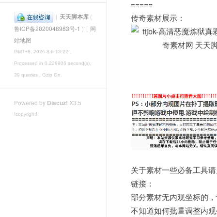
=====
|
天天脚本库
(
传奇素材展示：
鲁ICP备2020048983号-1
)
|
网
站地图
GMT+8, 2026-8-6 13:22
,
Processed in 0.229906 second(s),
39 queries , Gzip On.
Powered by
Discuz!
X3.5
!copyright!
关于素材一些必备工具请
链接：
部分素材无内观坐标的，
不知道如何批量调整内观