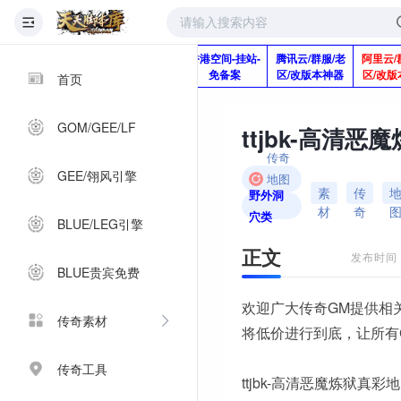
版本脚本制作
快快网络服务
香港空间-挂站-
腾讯云/群服/老
阿里云/
Q920992345
器-1分钱2个月
免备案
区/改版本神器
区/改版
首页
GOM/GEE/LF
传奇
GEE/翎风引擎
地图
素
传
野外洞
素材
材
奇
穴类
BLUE/LEG引擎
正文
发布时间：2
BLUE贵宾免费
欢迎广大传奇GM提供相
传奇素材
将低价进行到底，让所有
传奇工具
ttjbk-高清恶魔炼狱真彩