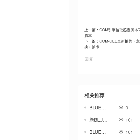
上一篇：
GOM引擎拾取鉴定脚本
脚本
下一篇：
GOM-GEE全新抽奖（
换）抽卡
回复
相关推荐
BLUE引擎-属性转移(极品.鉴定.宝石)
0
新BLUE引擎_新挂机脚本
101
BLUE引擎-挂机循环-自动巡航-自动回血脚本
101