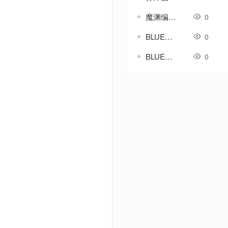
魔渊编号-GOM引擎UI素材
0
BLUE引擎-复古聚灵珠买卖脚本带对话框素材
0
BLUE引擎-装备掉落PK爆物查询系统
0
Powered by Discuz! X3.5