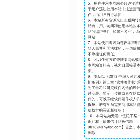
5、用户使用本网站必须遵守适
于用户违法使用本站非法运营
任，由用户自行承担
6、本站所有资源来自互联网转
所有，用户访问和使用本站的
站“免责声明”，如果不遵守，
网站
7、本站使用者因为违反本声明
华人民共和国法律的，一切后
不承担任何责任。
8、凡以任何方式登陆本网站或
本网站资料者，视为自愿接受
束。
9、本站以《2013 中华人民
护条例》第二章 “软件著作权”
为了学习和研究软件内含的设
过安装、显示、传输或者存储
件的，可以不经软件著作权人
报酬。若有学员需要商用本站
版权方购买正版授权！
10、本网站如无意中侵犯了某
识产权，请来信【站长信箱
88189437@qq.com】告之
删除。