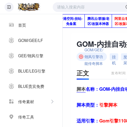
版本脚本制作
快快网络服务
香港空间-挂站-
腾讯云/群服/老
阿里云/
Q920992345
器-1分钱2个月
免备案
区/改版本神器
区/改版
首页
GOM/GEE/LF
GOM/GEE/
GEE/翎风引擎
挂
翎风引擎功
机
能传奇脚本
BLUE/LEG引擎
正文
发布时间：2
BLUE贵宾免费
脚本
名称：
GOM-内挂
传奇素材
脚本类型：
引擎
脚本
传奇工具
适用引擎：
Gom引擎11