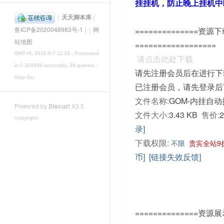
挂挂机，防止晚上挂机中
|
天天脚本库
(
==============资源
鲁ICP备2020048983号-1
)
|
网
站地图
==================
GMT+8, 2026-8-7 11:33
, Processed
请点击此处下载
in 0.204586 second(s), 39 queries ,
请先注册会员后在进行下
Gzip On.
已注册会员，请先登录后
文件名称:
GOM-内挂自动
Powered by
Discuz!
X3.5
文件大小:
3.43 KB
售价:
!copyright!
录]
下载权限:
不限
贵宾全站9
币]
[链接失效反馈]
==============资源