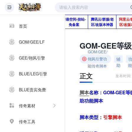
版本脚本制作
快快网络服务
香港空间-挂站-
腾讯云/群服/老
阿里云/
Q920992345
器-1分钱2个月
免备案
区/改版本神器
区/改版
首页
GOM/GEE/LF
GOM/GEE/
GEE/翎风引擎
辅
翎风引擎功
助
能传奇脚本
BLUE/LEG引擎
正文
发布时间：2
BLUE贵宾免费
脚本
名称：
GOM-GEE
助功能脚本
传奇素材
脚本类型：
引擎
脚本
传奇工具