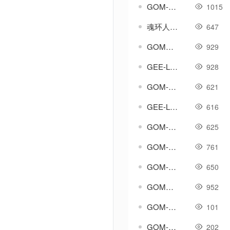
GOM-GEE-LF群体击退5码脚本
1015
魂环人物环绕特效素材-非脚本-纯素材
647
GOM引擎组队副本-生死副本脚本
929
GEE-LF引擎天赋修炼脚本-带素材
928
GOM-GEE-LF指挥自定义入会脚本
621
GEE-LF-超级火墙示例脚本
616
GOM-LF-GEE-七天连续签到脚本
625
GOM-GEE-LF-装备发射器-安抚脚本
761
GOM-LF-GEE五福收集-集卡活动-功能活动脚本
650
GOM引擎自定义属性极品洗炼-鉴定-最高四条属性脚本
952
GOM-GEE-LF通用天下第一脚本-比等级-比属性
101
GOM-GEE-LF引擎-翻牌奖励模板例子脚本
202