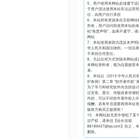
5、用户使用本网站必须遵守适
于用户违法使用本站非法运营
任，由用户自行承担
6、本站所有资源来自互联网转
所有，用户访问和使用本站的
站“免责声明”，如果不遵守，
网站
7、本站使用者因为违反本声明
华人民共和国法律的，一切后
不承担任何责任。
8、凡以任何方式登陆本网站或
本网站资料者，视为自愿接受
束。
9、本站以《2013 中华人民
护条例》第二章 “软件著作权”
为了学习和研究软件内含的设
过安装、显示、传输或者存储
件的，可以不经软件著作权人
报酬。若有学员需要商用本站
版权方购买正版授权！
10、本网站如无意中侵犯了某
识产权，请来信【站长信箱
88189437@qq.com】告之
删除。