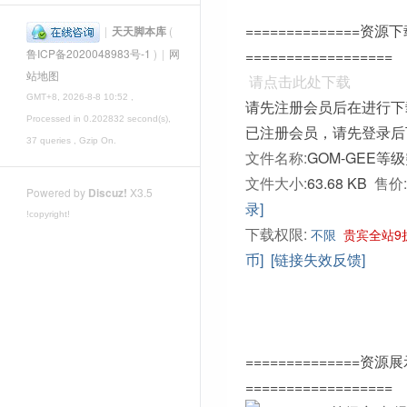
==============资源
|
天天脚本库
(
==================
鲁ICP备2020048983号-1
)
|
网
站地图
请点击此处下载
GMT+8, 2026-8-8 10:52
,
请先注册会员后在进行下
Processed in 0.202832 second(s),
已注册会员，请先登录后
37 queries , Gzip On.
文件名称:
GOM-GEE等
文件大小:
63.68 KB
售价:
Powered by
Discuz!
X3.5
录]
!copyright!
下载权限:
不限
贵宾全站9
币]
[链接失效反馈]
==============资源
==================