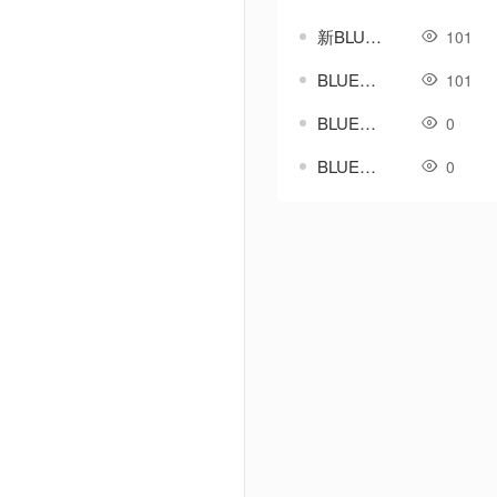
新BLUE引擎_新挂机脚本
101
BLUE引擎-挂机循环-自动巡航-自动回血脚本
101
BLUE引擎安全区城市传送NPC美化脚本-带素材
0
BLUE引擎-复古聚灵珠买卖脚本带对话框素材
0
Powered by Discuz! X3.5