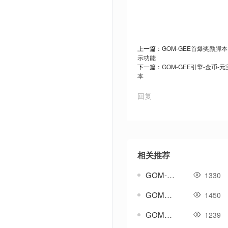
上一篇：
GOM-GEE首爆奖励脚
示功能
下一篇：
GOM-GEE引擎-金币
本
回复
相关推荐
GOM-GEE-翎风-奇物志-物品收集-图鉴收集-传奇功能脚本
1330
GOM引擎-极品属性洗练-可锁定-带几率-传奇脚本库
1450
GOM引擎自定义属性洗炼脚本
1239