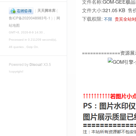
文件名称:
GOM-GEE极品
文件大小:
321.05 KB
售价
|
天天脚本库
(
下载权限:
鲁ICP备2020048983号-1
)
|
网
不限
贵宾全站9
站地图
GMT+8, 2026-8-9 14:30
,
Processed in 0.211209 second(s),
46 queries , Gzip On.
==============资源展
Powered by
Discuz!
X3.5
!copyright!