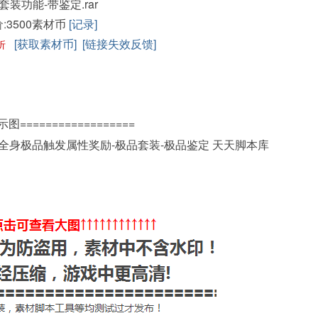
套装功能-带鉴定.rar
:
3500素材币
[记录]
[获取素材币]
[链接失效反馈]
折
示图==================