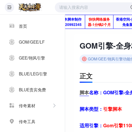
版本脚本制作
快快网络服务
香港空间-
Q920992345
器-1分钱2个月
免备
首页
GOM/GEE/LF
GOM引擎-全
GEE/翎风引擎
GOM/GEE/翎风引擎功
BLUE/LEG引擎
正文
BLUE贵宾免费
脚本
名称：
GOM引擎-
传奇素材
脚本类型：
引擎
脚本
传奇工具
适用引擎：
Gom引擎11