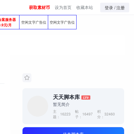
获取素材币
设为首页
收藏本站
登录 /
注册
备案服务器
空闲文字广告位
空闲文字广告位
9.9元/月
天天脚本库
LV9
暂无简介
主
帖
积
16223
16497
32460
题：
子：
分：