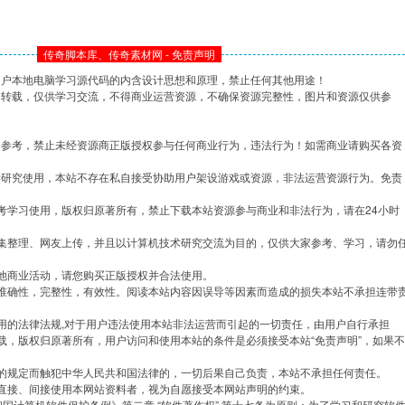
传奇脚本库、传奇素材网 - 免责声明
用户本地电脑学习源代码的内含设计思想和原理，禁止任何其他用途！
网转载，仅供学习交流，不得商业运营资源，不确保资源完整性，图片和资源仅供参
习参考，禁止未经资源商正版授权参与任何商业行为，违法行为！如需商业请购买各资
学研究使用，本站不存在私自接受协助用户架设游戏或资源，非法运营资源行为。免责
考学习使用，版权归原著所有，禁止下载本站资源参与商业和非法行为，请在24小时
集整理、网友上传，并且以计算机技术研究交流为目的，仅供大家参考、学习，请勿
他商业活动，请您购买正版授权并合法使用。
准确性，完整性，有效性。阅读本站内容因误导等因素而造成的损失本站不承担连带
用的法律法规,对于用户违法使用本站非法运营而引起的一切责任，由用户自行承担
载，版权归原著所有，用户访问和使用本站的条件是必须接受本站“免责声明”，如果不
的规定而触犯中华人民共和国法律的，一切后果自己负责，本站不承担任何责任。
直接、间接使用本网站资料者，视为自愿接受本网站声明的约束。
共和国计算机软件保护条例》第二章 “软件著作权” 第十七条为原则：为了学习和研究软