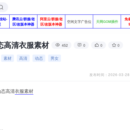
挂站-
腾讯云/群服/老
阿里云/群服/老
免
空闲文字广告位
天网GOM插件
案
区/改版本神器
区/改版本神器
态高清衣服素材
452
0
0
0
素材
高清
动态
男女
发布时间：2026-03-28
动态高清
衣服素材