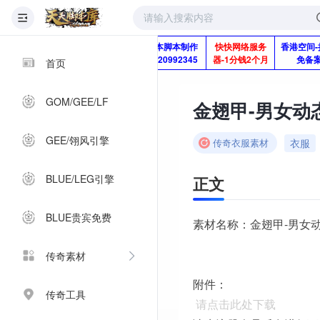
版本脚本制作
快快网络服务
香港空间-
Q920992345
器-1分钱2个月
免备
首页
GOM/GEE/LF
金翅甲-男女动
GEE/翎风引擎
衣服
传奇衣服素材
BLUE/LEG引擎
正文
BLUE贵宾免费
素材名称：金翅甲-男女
传奇素材
附件：
传奇工具
请点击此处下载