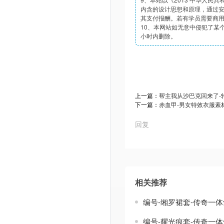
内含的设计思想和原理，通过
其支付报酬。若有学员需要商
10、本网站如无意中侵犯了某个
小时内删除。
上一篇：
帮主我从沙巴克回来了-
下一篇：
赤血甲-男女特效衣服素
回复
相关推荐
编号-缃罗裙套-传奇一
编号-耀光痕套-传奇一