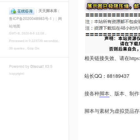
|
天天脚本库
(
鲁ICP备2020048983号-1
)
|
网
站地图
GMT+8, 2026-8-6 12:08
,
Processed in 0.223739 second(s),
39 queries , Gzip On.
相关链接失效、请在
http
Powered by
Discuz!
X3.5
!copyright!
站长QQ：88189437
接各种
脚本
、版本、制作
脚本与素材为虚拟货品存