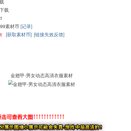
载
下载
t
199素材币
[记录]
[获取素材币]
[链接失效反馈]
折
金翅甲-男女动态高清衣服素材