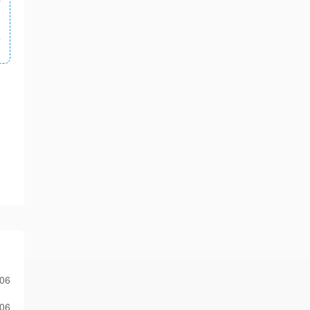
4
-06
-06