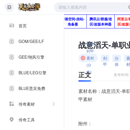
版本脚本制作
快快网络服务
香港空间-挂站-
腾讯云/群服/老
阿里云/
Q920992345
器-1分钱2个月
免备案
区/改版本神器
区/改版
首页
GOM/GEE/LF
战意滔天-单职
传奇
剑甲
GEE/翎风引擎
剑
分
素材
甲
体
(分
体)
BLUE/LEG引擎
正文
发布时间：2
BLUE贵宾免费
素材名称：战意滔天-单
甲素材
传奇素材
传奇工具
附件：