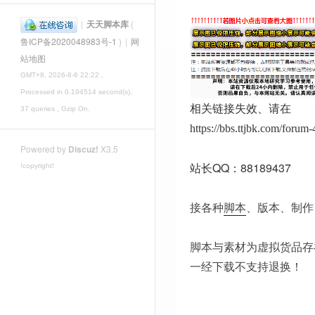
|
天天脚本库
(
鲁ICP备2020048983号-1
)
|
网
站地图
GMT+8, 2026-8-6 22:22
,
Processed in 0.194514 second(s),
相关链接失效、请在
37 queries , Gzip On.
https://bbs.ttjbk.com/foru
Powered by
Discuz!
X3.5
站长QQ：88189437
!copyright!
接各种
脚本
、版本、制作
脚本与素材为虚拟货品存
一经下载不支持退换！