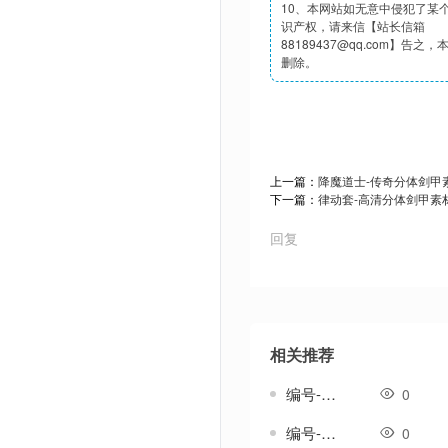
10、本网站如无意中侵犯了某
识产权，请来信【站长信箱
88189437@qq.com】告之
删除。
上一篇：
降魔道士-传奇分体剑甲
下一篇：
律动套-高清分体剑甲素
回复
相关推荐
编号-雄浑套-传奇分体剑甲素材
0
编号-雅生涟套-传奇一体剑甲素材
0