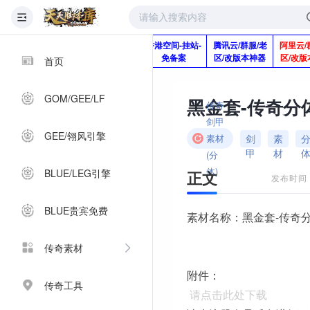
版本脚本制作
快快网络服务
香港空间-挂站-
腾讯云/群服/老
阿里云/
Q920992345
器-1分钱2个月
免备案
区/改版本神器
区/改版
首页
GOM/GEE/LF
黑金套-传奇分
传奇
剑甲
GEE/翎风引擎
剑
素
素材
甲
材
(分
体)
BLUE/LEG引擎
正文
发布时间：2
BLUE贵宾免费
素材名称：黑金套-传奇
传奇素材
附件：
传奇工具
请点击此处下载