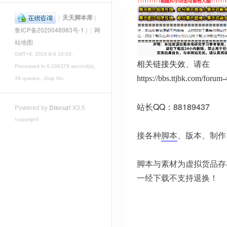
|
天天脚本库
(
鲁ICP备2020048983号-1
)
|
网
站地图
GMT+8, 2026-8-6 16:09
,
相关链接失效、请在
Processed in 0.206379 second(s),
https://bbs.ttjbk.com/foru
39 queries , Gzip On.
站长QQ：88189437
Powered by
Discuz!
X3.5
!copyright!
接各种
脚本
、版本、制作
脚本与素材为虚拟货品存
一经下载不支持退换！