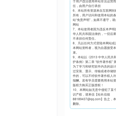
于用户违法使用本站非法运营
任，由用户自行承担
6、本站所有资源来自互联网转
所有，用户访问和使用本站的
站“免责声明”，如果不遵守，
网站
7、本站使用者因为违反本声明
华人民共和国法律的，一切后
不承担任何责任。
8、凡以任何方式登陆本网站或
本网站资料者，视为自愿接受
束。
9、本站以《2013 中华人民
护条例》第二章 “软件著作权”
为了学习和研究软件内含的设
过安装、显示、传输或者存储
件的，可以不经软件著作权人
报酬。若有学员需要商用本站
版权方购买正版授权！
10、本网站如无意中侵犯了某
识产权，请来信【站长信箱
88189437@qq.com】告之
删除。