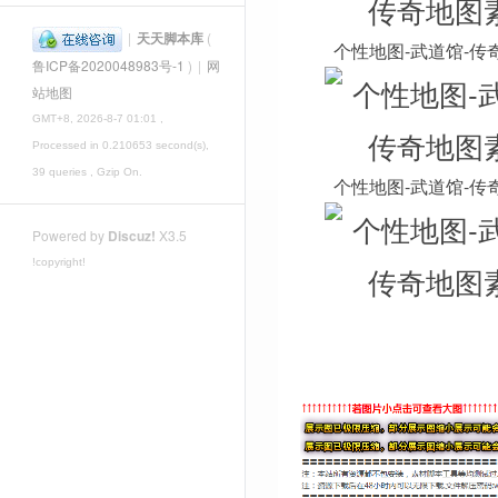
|
天天脚本库
(
个性地图-武道馆-传
鲁ICP备2020048983号-1
)
|
网
站地图
GMT+8, 2026-8-7 01:01
,
Processed in 0.210653 second(s),
39 queries , Gzip On.
个性地图-武道馆-传
Powered by
Discuz!
X3.5
!copyright!