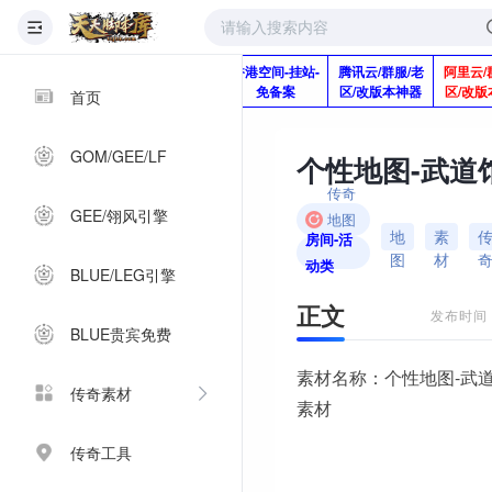
版本脚本制作
快快网络服务
香港空间-挂站-
腾讯云/群服/老
阿里云/
Q920992345
器-1分钱2个月
免备案
区/改版本神器
区/改版
首页
GOM/GEE/LF
个性地图-武道
传奇
GEE/翎风引擎
地图
地
素
房间-活
素材
图
材
动类
BLUE/LEG引擎
正文
发布时间：2
BLUE贵宾免费
素材名称：个性地图-武道
传奇素材
素材
传奇工具