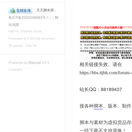
|
天天脚本库
(
鲁ICP备2020048983号-1
)
|
网
站地图
GMT+8, 2026-8-6 09:09
,
Processed in 0.201248 second(s),
39 queries , Gzip On.
Powered by
Discuz!
X3.5
相关链接失效、请在
!copyright!
https://bbs.ttjbk.com/foru
站长QQ：88189437
接各种
脚本
、版本、制作
脚本与素材为虚拟货品存
一经下载不支持退换！