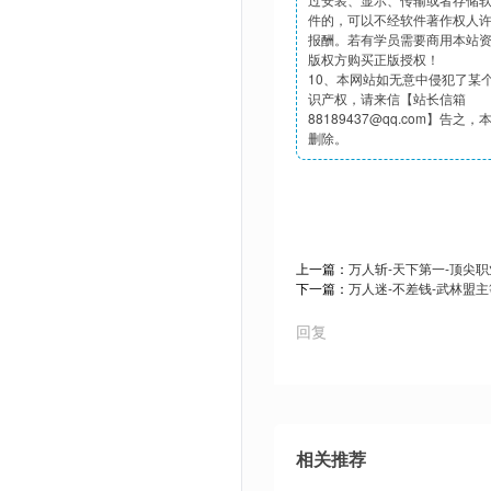
件的，可以不经软件著作权人
报酬。若有学员需要商用本站
版权方购买正版授权！
10、本网站如无意中侵犯了某
识产权，请来信【站长信箱
88189437@qq.com】告之
删除。
上一篇：
万人斩-天下第一-顶尖
下一篇：
万人迷-不差钱-武林盟
回复
相关推荐