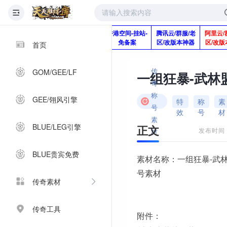
版本脚本制作
快快网络服务
香港空间-挂站-
腾讯云/群服/老
阿里云/
Q920992345
器-1分钱2个月
免备案
区/改版本神器
区/改版
首页
传
GOM/GEE/LF
一组狂暴-武林
奇
称
GEE/翎风引擎
特
称
素
号
效
号
材
素
BLUE/LEG引擎
正文
发布时间：2
材
BLUE贵宾免费
素材名称：一组狂暴-武
号素材
传奇素材
传奇工具
附件：