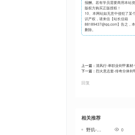
报酬。若有学员需要商用本站
版权方购买正版授权！
10、本网站如无意中侵犯了某
识产权，请来信【站长信箱
88189437@qq.com】告之
删除。
上一篇：
清风行-单职业剑甲素材
下一篇：
烈火意志套-传奇分体剑
回复
相关推荐
野玑-传奇武器素材
0