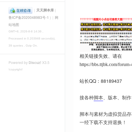
|
天天脚本库
(
鲁ICP备2020048983号-1
)
|
网
站地图
GMT+8, 2026-8-8 14:36
,
Processed in 0.203948 second(s),
39 queries , Gzip On.
相关链接失效、请在
Powered by
Discuz!
X3.5
https://bbs.ttjbk.com/foru
!copyright!
站长QQ：88189437
接各种
脚本
、版本、制作
脚本与素材为虚拟货品存
一经下载不支持退换！