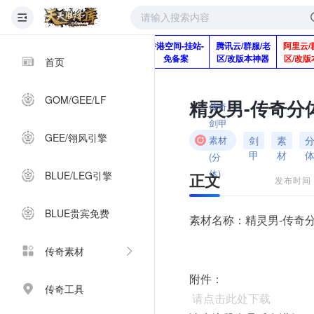
版本脚本制作
快快网络服务
香港空间-挂站-
腾讯云/群服/老
阿里云/
Q920992345
器-1分钱2个月
免备案
区/改版本神器
区/改版
首页
GOM/GEE/LF
精灵男-传奇分
传奇
剑甲
GEE/翎风引擎
剑
素
素材
甲
材
(分
体)
BLUE/LEG引擎
正文
发布时间：2
BLUE贵宾免费
素材名称：精灵男-传奇
传奇素材
附件：
传奇工具
请点击此处下载