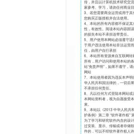
传，并且以计算机技术研究交
家参考、学习，请勿任何商业
3、若您需要商业运营或用于其
您购买正版授权并合法使用。
4、本站的所有内容都不保证其
性，有效性。阅读本站内容因
的损失本站不承担连带责任。
5、用户使用本网站必须遵守适
于用户违法使用本站非法运营
任，由用户自行承担
6、本站所有资源来自互联网转
所有，用户访问和使用本站的
站“免责声明”，如果不遵守，
网站
7、本站使用者因为违反本声明
华人民共和国法律的，一切后
不承担任何责任。
8、凡以任何方式登陆本网站或
本网站资料者，视为自愿接受
束。
9、本站以《2013 中华人民
护条例》第二章 “软件著作权”
为了学习和研究软件内含的设
过安装、显示、传输或者存储
件的，可以不经软件著作权人