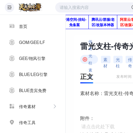
版本脚本制作
快快网络服务
香港空间-挂站-
腾讯云/群服/老
阿里云/
Q920992345
器-1分钱2个月
免备案
区/改版本神器
区/改版
首页
传
GOM/GEE/LF
雷光支柱-传奇
奇
光
GEE/翎风引擎
素
光
传
柱
材
柱
奇
素
BLUE/LEG引擎
正文
发布时间：2
材
BLUE贵宾免费
素材名称：雷光支柱-传
传奇素材
附件：
传奇工具
请点击此处下载