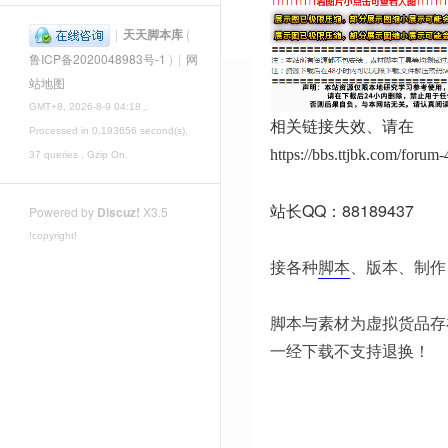
|
天天脚本库
(
鲁ICP备2020048983号-1
)
|
网
站地图
GMT+8, 2026-8-9 04:18
,
相关链接失效、请在
Processed in 0.193656 second(s),
https://bbs.ttjbk.com/foru
37 queries , Gzip On.
站长QQ：88189437
Powered by
Discuz!
X3.5
!copyright!
接各种
脚本
、版本、制作
脚本与素材为虚拟货品存
一经下载不支持退换！