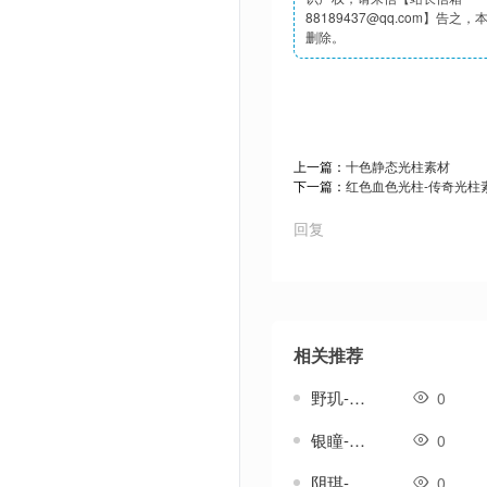
88189437@qq.com】告之
删除。
上一篇：
十色静态光柱素材
下一篇：
红色血色光柱-传奇光柱
回复
相关推荐
野玑-传奇武器素材
0
银瞳-传奇武器素材
0
阴琪-传奇武器素材
0