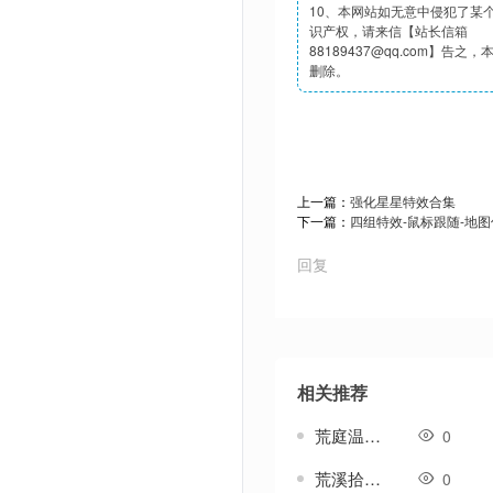
10、本网站如无意中侵犯了某
识产权，请来信【站长信箱
88189437@qq.com】告之
删除。
上一篇：
强化星星特效合集
下一篇：
四组特效-鼠标跟随-地
回复
相关推荐
荒庭温禾衣服-传奇衣服素材
0
荒溪拾景衣服-传奇衣服素材
0