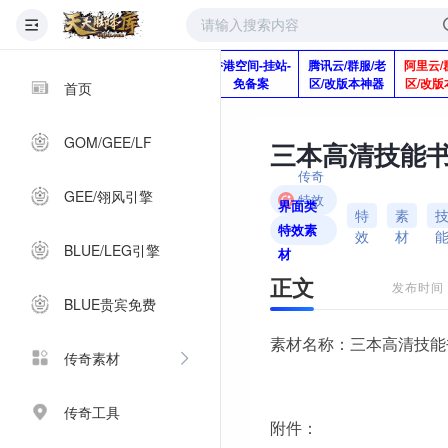
版本脚本制作
快快网络服务
香港空间-挂站-
腾讯云/群服/老
阿里云/
Q920992345
器-1分钱2个月
免备案
区/改版本神器
区/改版
首页
GOM/GEE/LF
三本高清技能
传奇
GEE/翎风引擎
特效
界面类
特
素
素材
特效素
效
材
BLUE/LEG引擎
材
正文
发布时间：2
BLUE贵宾免费
素材名称：三本高清技能
传奇素材
传奇工具
附件：