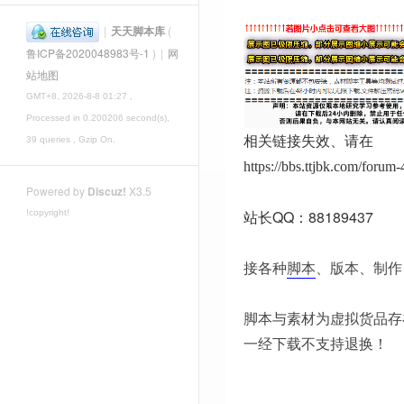
|
天天脚本库
(
鲁ICP备2020048983号-1
)
|
网
站地图
GMT+8, 2026-8-8 01:27
,
Processed in 0.200206 second(s),
相关链接失效、请在
39 queries , Gzip On.
https://bbs.ttjbk.com/foru
Powered by
Discuz!
X3.5
站长QQ：88189437
!copyright!
接各种
脚本
、版本、制作
脚本与素材为虚拟货品存
一经下载不支持退换！