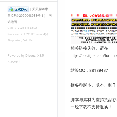
|
天天脚本库
(
鲁ICP备2020048983号-1
)
|
网
站地图
GMT+8, 2026-8-8 13:22
,
Processed in 0.211126 second(s),
39 queries , Gzip On.
相关链接失效、请在
Powered by
Discuz!
X3.5
https://bbs.ttjbk.com/foru
!copyright!
站长QQ：88189437
接各种
脚本
、版本、制作
脚本与素材为虚拟货品存
一经下载不支持退换！