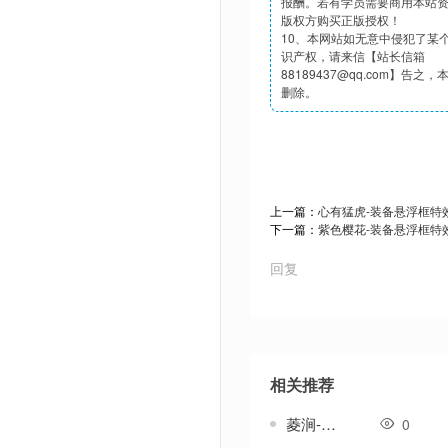
报酬。若有学员需要商用本站
版权方购买正版授权！
10、本网站如无意中侵犯了某
识产权，请来信【站长信箱
88189437@qq.com】告之
删除。
上一篇：
心有猛虎-装备悬浮框特
下一篇：
紫色樱花-装备悬浮框特
回复
相关推荐
菱涧-传奇武器素材
0