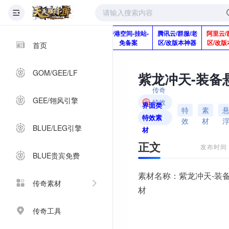
版本脚本制作
快快网络服务
香港空间-挂站-
腾讯云/群服/老
阿里云/
Q920992345
器-1分钱2个月
免备案
区/改版本神器
区/改版
首页
GOM/GEE/LF
紫龙冲天-装备
传奇
GEE/翎风引擎
特效
界面类
特
素
素材
特效素
效
材
BLUE/LEG引擎
材
正文
发布时间：2
BLUE贵宾免费
素材名称：紫龙冲天-装
传奇素材
材
传奇工具