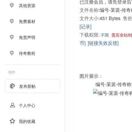
已注册会员，请先登录后
其他资源
文件名称:
编号-茉裳-传奇称
文件大小:
451 Bytes
售价
免费素材
[记录]
下载权限:
不限
贵宾全站9
免责声明
币]
[链接失效反馈]
传奇教程
创作
图片展示：
编号-茉裳-传奇
发布新帖
个人中心
我的收藏