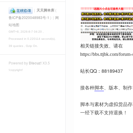
|
天天脚本库
(
鲁ICP备2020048983号-1
)
|
网
站地图
GMT+8, 2026-8-7 04:20
,
Processed in 0.220114 second(s),
相关链接失效、请在
39 queries , Gzip On.
https://bbs.ttjbk.com/foru
Powered by
Discuz!
X3.5
站长QQ：88189437
!copyright!
接各种
脚本
、版本、制作
脚本与素材为虚拟货品存
一经下载不支持退换！