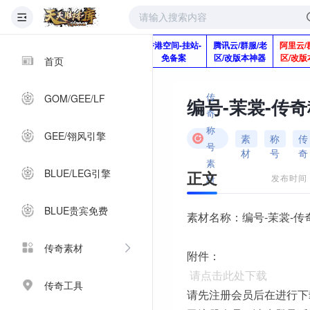
版本脚本制作
快快网络服务
香港空间-挂站-
腾讯云/群服/老
阿里云/
Q920992345
器-1分钱2个月
免备案
区/改版本神器
区/改版
首页
传
GOM/GEE/LF
编号-茉裳-传
奇
称
GEE/翎风引擎
素
称
传
号
材
号
奇
素
BLUE/LEG引擎
正文
发布时间：2
材
BLUE贵宾免费
素材名称：编号-茉裳-传
传奇素材
附件：
请点击此处下载
传奇工具
请先注册会员后在进行下