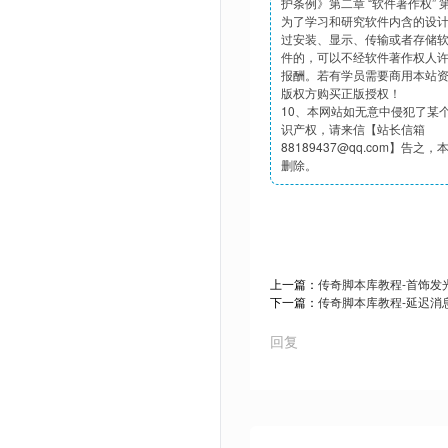
护条例》第二章 “软件著作权”
为了学习和研究软件内含的设
过安装、显示、传输或者存储
件的，可以不经软件著作权人
报酬。若有学员需要商用本站
版权方购买正版授权！
10、本网站如无意中侵犯了某
识产权，请来信【站长信箱
88189437@qq.com】告之
删除。
上一篇：
传奇脚本库教程-首饰发
下一篇：
传奇脚本库教程-延迟消息De
回复