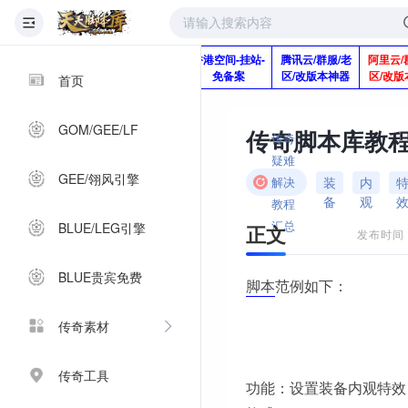
版本脚本制作
快快网络服务
香港空间-挂站-
腾讯云/群服/老
阿里云/
Q920992345
器-1分钱2个月
免备案
区/改版本神器
区/改版
首页
GOM/GEE/LF
传奇脚本库教程
传奇
疑难
GEE/翎风引擎
装
内
解决
备
观
教程
汇总
BLUE/LEG引擎
正文
发布时间：2
BLUE贵宾免费
脚本
范例如下：
传奇素材
传奇工具
功能：设置装备内观特效