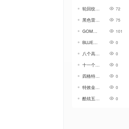
轮回纹-传奇特效素材
72
黑色雷霆战甲成品-静态内观衣服素材
75
GOM引擎ESP插件-装备拓印-收录-收集
101
BLUE引擎-珍宝图鉴-装备收集-奖励属性
0
八个高清特效盾牌素材-无外观
0
十一个特效盾牌素材-无外观
0
四格特效盾牌素材-送环绕素材
0
特效金黄-白银特效盾牌素材-无外观
0
酷炫五个特效盾牌素材-无外观
0
Powered by Discuz! X3.5