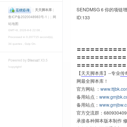
SENDMSG 6 你的项
|
天天脚本库
(
ID:133
鲁ICP备2020048983号-1
)
|
网
站地图
GMT+8, 2026-8-6 22:08
,
Processed in 0.207715 second(s),
34 queries , Gzip On.
〓〓〓〓〓〓〓〓〓〓〓
〓〓〓〓〓〓〓〓〓〓〓
Powered by
Discuz!
X3.5
〓〓〓〓〓〓〓〓〓〓〓
!copyright!
【
天天脚本库
】--专业
传
网最全脚本库！
官方网站 ：
www.ttjbk.c
备用站点：
www.gmjbk.
备用站点：
www.gmjbw.
官方交流群：680930409
承接各种脚本版本制作 修