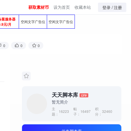
获取素材币
设为首页
收藏本站
登录 /
注册
备案服务器
空闲文字广告位
空闲文字广告位
9.9元/月
0
0
0
天天脚本库
LV9
暂无简介
主
帖
积
16223
16497
32460
题：
子：
分：