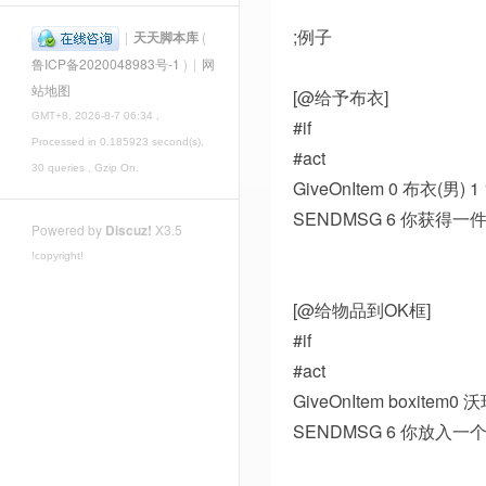
;例子
|
天天脚本库
(
鲁ICP备2020048983号-1
)
|
网
站地图
[@给予布衣]
GMT+8, 2026-8-7 06:34
,
#if
Processed in 0.185923 second(s),
#act
30 queries , Gzip On.
GiveOnItem 0 布衣(男) 1 1|2
SENDMSG 6 你获得一
Powered by
Discuz!
X3.5
!copyright!
[@给物品到OK框]
#if
#act
GiveOnItem boxitem0
SENDMSG 6 你放入