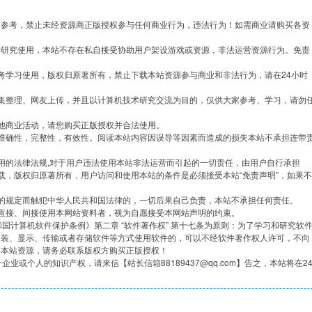
习参考，禁止未经资源商正版授权参与任何商业行为，违法行为！如需商业请购买各资
学研究使用，本站不存在私自接受协助用户架设游戏或资源，非法运营资源行为。免责
考学习使用，版权归原著所有，禁止下载本站资源参与商业和非法行为，请在24小时
集整理、网友上传，并且以计算机技术研究交流为目的，仅供大家参考、学习，请勿
他商业活动，请您购买正版授权并合法使用。
准确性，完整性，有效性。阅读本站内容因误导等因素而造成的损失本站不承担连带
用的法律法规,对于用户违法使用本站非法运营而引起的一切责任，由用户自行承担
载，版权归原著所有，用户访问和使用本站的条件是必须接受本站“免责声明”，如果不
的规定而触犯中华人民共和国法律的，一切后果自己负责，本站不承担任何责任。
直接、间接使用本网站资料者，视为自愿接受本网站声明的约束。
共和国计算机软件保护条例》第二章 “软件著作权” 第十七条为原则：为了学习和研究软
安装、显示、传输或者存储软件等方式使用软件的，可以不经软件著作权人许可，不向
用本站资源，请务必联系版权方购买正版授权！
企业或个人的知识产权，请来信【站长信箱88189437@qq.com】告之，本站将在2