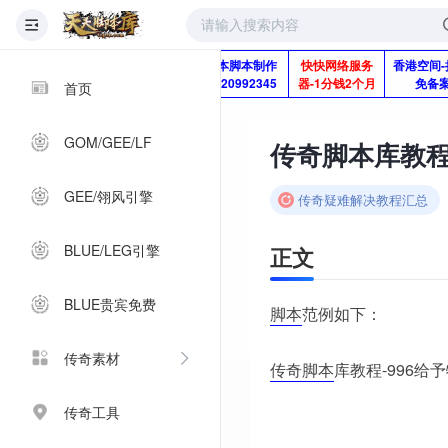
版本脚本制作
快快网络服务
香港空间-
Q920992345
器-1分钱2个月
免备
首页
GOM/GEE/LF
传奇脚本库教程
GEE/翎风引擎
传奇疑难解决教程汇总
BLUE/LEG引擎
正文
BLUE贵宾免费
脚本
范例如下：
传奇素材
传奇脚本
库教程-996给
传奇工具