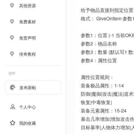
其他资源
给予物品直接到指定位置
格式： GiveOnItem 参
免费素材
参数1：位置 (-1 当前OK框;
免责声明
参数2：物品名称
参数3：数量 (默认写1
传奇教程
参数4：属性位置
创作
属性位置规则：
装备极品属性：1-14
发布新帖
防御|魔御|攻击|魔法|道术
恢复|中毒恢复|
个人中心
装备元素属性：15-24
暴击几率增加|增加攻击伤
我的收藏
目标暴率|人物体力增加|