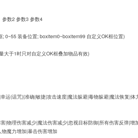
数1 参数2 参数3 参数4
 0~55 装备位置; boxitem0~boxitem99 自定义OK框位置)
 数量大于1时只对自定义OK框叠加物品有效)
|幸运(诅咒)|准确|敏捷|攻击速度|魔法躲避|毒物躲避|魔法恢复|体
害|物理伤害减少|魔法伤害减少|忽视目标防御|所有伤害反弹|增
人物魔力增加|暴击伤害增加