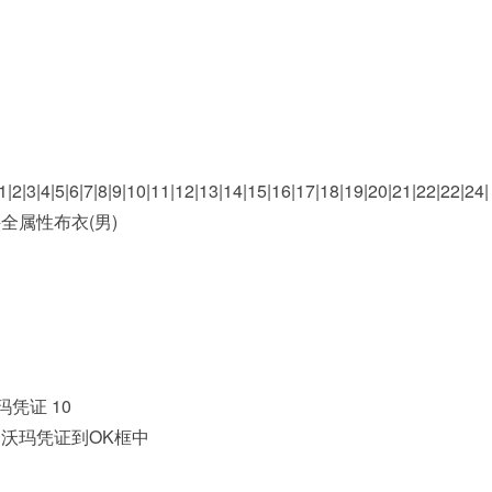
|3|4|5|6|7|8|9|10|11|12|13|14|15|16|17|18|19|20|21|22|22|24|
件全属性布衣(男)
 沃玛凭证 10
一个沃玛凭证到OK框中