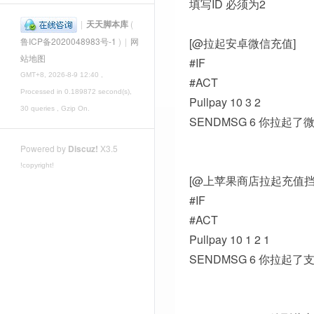
填写ID 必须为2
|
天天脚本库
(
[@拉起安卓微信充值]
鲁ICP备2020048983号-1
)
|
网
站地图
#IF
GMT+8, 2026-8-9 12:40
,
#ACT
Processed in 0.189872 second(s),
Pullpay 10 3 2
30 queries , Gzip On.
SENDMSG 6 你拉起了
Powered by
Discuz!
X3.5
!copyright!
[@上苹果商店拉起充值挡
#IF
#ACT
Pullpay 10 1 2 1
SENDMSG 6 你拉起