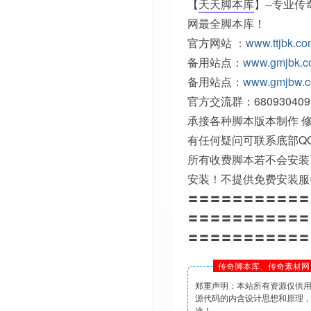
【
天天脚本库
】--专业
网最全脚本库！
官方网站 ：
www.ttjbk.c
备用站点：
www.gmjbk.
备用站点：
www.gmjbw.
官方交流群：680930409
承接各种脚本版本制作 修
有任何疑问可联系底部Q
所有收费脚本若不会安装
安装！不提供免费安装服
〓〓〓〓〓〓〓〓〓〓〓
〓〓〓〓〓〓〓〓〓〓〓
〓〓〓〓〓〓〓〓〓〓〓
传奇脚本库、传奇素材网 
郑重声明：本站所有资源仅供
源代码的内含设计思想和原理
途！