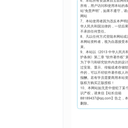
6、本站所有资源来自互联网转
所有，用户访问和使用本站的
站“免责声明”，如果不遵守，
网站
7、本站使用者因为违反本声明
华人民共和国法律的，一切后
不承担任何责任。
8、凡以任何方式登陆本网站或
本网站资料者，视为自愿接受
束。
9、本站以《2013 中华人民
护条例》第二章 “软件著作权”
为了学习和研究软件内含的设
过安装、显示、传输或者存储
件的，可以不经软件著作权人
报酬。若有学员需要商用本站
版权方购买正版授权！
10、本网站如无意中侵犯了某
识产权，请来信【站长信箱
88189437@qq.com】告之
删除。