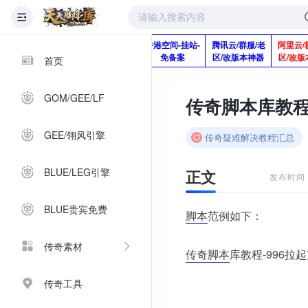
版本脚本制作
快快网络服务
香港空间-挂站-
腾讯云/群服/老
阿里云/
Q920992345
器-1分钱2个月
免备案
区/改版本神器
区/改版
首页
GOM/GEE/LF
GEE/翎风引擎
传奇疑难解决教程汇总
BLUE/LEG引擎
正文
发布时间：2
BLUE贵宾免费
脚本
范例如下：
传奇素材
传奇脚本
库教程-996拉
传奇工具