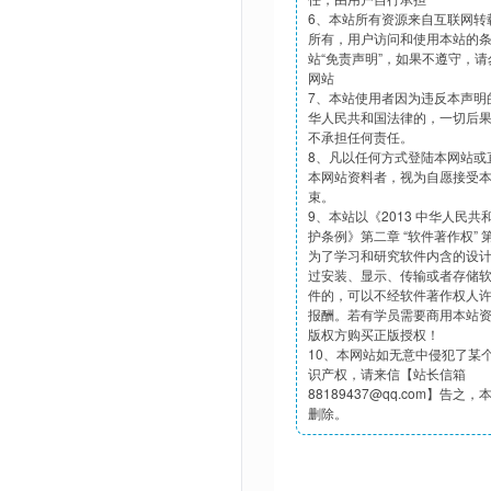
6、本站所有资源来自互联网转
所有，用户访问和使用本站的
站“免责声明”，如果不遵守，
网站
7、本站使用者因为违反本声明
华人民共和国法律的，一切后
不承担任何责任。
8、凡以任何方式登陆本网站或
本网站资料者，视为自愿接受
束。
9、本站以《2013 中华人民
护条例》第二章 “软件著作权”
为了学习和研究软件内含的设
过安装、显示、传输或者存储
件的，可以不经软件著作权人
报酬。若有学员需要商用本站
版权方购买正版授权！
10、本网站如无意中侵犯了某
识产权，请来信【站长信箱
88189437@qq.com】告之
删除。