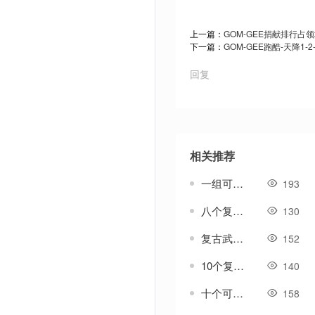
上一篇：
GOM-GEE捐献排行占
下一篇：
GOM-GEE跑酷-天降1-
回复
相关推荐
一组可升级进阶类战鼓-法宝类素材
193
八个复古精美首饰特效框体素材
130
复古武器可进阶版武器素材
152
10个复古传奇盾牌素材-内外观齐全
140
十个可进阶升级型符文素材-第一套
158