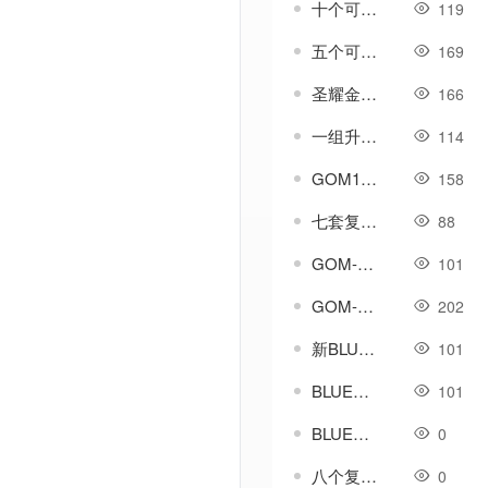
十个可进阶升级型符文素材-第二套
119
五个可进阶升级型符文素材-第三套
169
圣耀金戒-可进阶升级型首饰素材
166
一组升级进阶类传奇称号素材
114
GOM1108高清定制盛大复古UI时装称号连击UI
158
七套复古首饰特效素材
88
GOM-GEE-LF通用天下第一脚本-比等级-比属性
101
GOM-GEE-LF引擎-翻牌奖励模板例子脚本
202
新BLUE引擎_新挂机脚本
101
BLUE引擎-挂机循环-自动巡航-自动回血脚本
101
BLUE引擎安全区城市传送NPC美化脚本-带素材
0
八个复古类盾牌素材-无外观
0