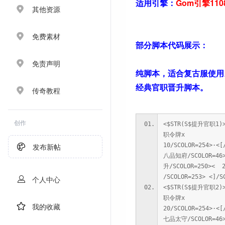
适用引擎：
Gom引擎11
其他资源
免费素材
部分脚本代码展示：
免责声明
纯脚本，适合复古服使用
经典官职晋升脚本。
传奇教程
创作
<$STR(S$提升官职1)
职令牌x
发布新帖
10/SCOLOR=254>·<[
八品知府/SCOLOR=4
升/SCOLOR=250>< 2
/SCOLOR=253> <]/S
个人中心
<$STR(S$提升官职2)
职令牌x
我的收藏
20/SCOLOR=254>·<[
七品太守/SCOLOR=4