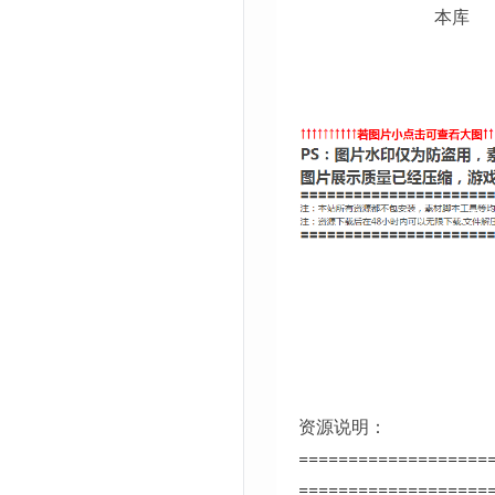
资源说明：
===================
===================