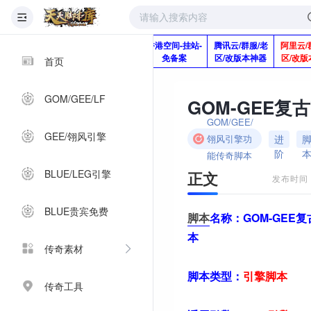
版本脚本制作
快快网络服务
香港空间-挂站-
腾讯云/群服/老
阿里云/
Q920992345
器-1分钱2个月
免备案
区/改版本神器
区/改版
首页
GOM/GEE/LF
GOM-GEE复
GOM/GEE/
GEE/翎风引擎
进
翎风引擎功
阶
能传奇脚本
BLUE/LEG引擎
正文
发布时间：2
BLUE贵宾免费
脚本
名称：
GOM-GEE
本
传奇素材
脚本类型：
引擎
脚本
传奇工具