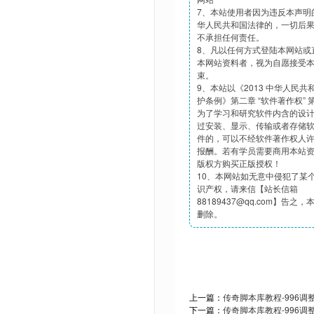
7、本站使用者因为违反本声明
华人民共和国法律的，一切后
不承担任何责任。
8、凡以任何方式登陆本网站或
本网站资料者，视为自愿接受
束。
9、本站以《2013 中华人民
护条例》第二章 “软件著作权”
为了学习和研究软件内含的设
过安装、显示、传输或者存储
件的，可以不经软件著作权人
报酬。若有学员需要商用本站
版权方购买正版授权！
10、本网站如无意中侵犯了某
识产权，请来信【站长信箱
88189437@qq.com】告之
删除。
上一篇：
传奇脚本库教程-996调
下一篇：
传奇脚本库教程-996调