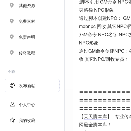
;脚本引用 GM命令 NPC
其他资源
夹路径 NPC形象
通过脚本创建NPC： GME
免费素材
mobnpc 回收 其它NPC
;GM命令 NPC名字 NP
免责声明
NPC形象
通过GM命令创建NPC：@m
传奇教程
收 其它NPC/回收专员 1
创作
发布新帖
〓〓〓〓〓〓〓〓〓〓〓
〓〓〓〓〓〓〓〓〓〓〓
个人中心
〓〓〓〓〓〓〓〓〓〓〓
【
天天脚本库
】--专业
我的收藏
网最全脚本库！