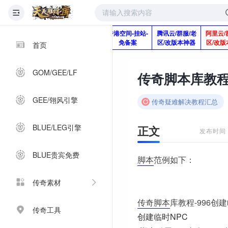
版本脚本制作
快快网络服务
香港空间-挂站-
腾讯云/群服/老
阿里云/
Q920992345
器-1分钱2个月
免备案
区/改版本神器
区/改版
首页
GOM/GEE/LF
传奇脚本库教程-
GEE/翎风引擎
传奇疑难解决教程汇总
BLUE/LEG引擎
正文
发布时间：2
BLUE贵宾免费
脚本
范例如下：
传奇素材
传奇脚本
库教程-996创
传奇工具
创建临时NPC