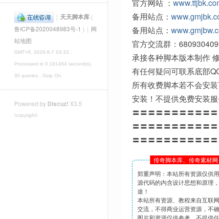
官方网站 ：
www.ttjbk.c
备用站点：
www.gmjbk.
|
天天脚本库
(
备用站点：
www.gmjbw.
鲁ICP备2020048983号-1
)
|
网
站地图
官方交流群：680930409
GMT+8, 2026-8-7 03:33
,
承接各种脚本版本制作 修
Processed in 0.181464 second(s),
有任何疑问可联系底部Q
30 queries , Gzip On.
所有收费脚本若不会安装
安装！不提供免费安装服
Powered by
Discuz!
X3.5
〓〓〓〓〓〓〓〓〓〓〓
!copyright!
〓〓〓〓〓〓〓〓〓〓〓
〓〓〓〓〓〓〓〓〓〓〓
传奇脚本库、传奇素材网 
郑重声明：本站所有资源仅供
源代码的内含设计思想和原理
途！
本站所有资源、教程来自互联
交流，不得商业运营资源，不
图片和资源仅供参考，不提供