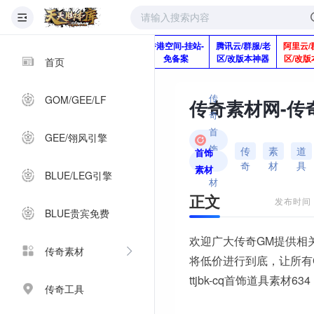
版本脚本制作
快快网络服务
香港空间-挂站-
腾讯云/群服/老
阿里云/
Q920992345
器-1分钱2个月
免备案
区/改版本神器
区/改版
首页
传
GOM/GEE/LF
奇
首
GEE/翎风引擎
饰
传
素
道
首饰
奇
材
具
素
素材
BLUE/LEG引擎
材
正文
发布时间：2
BLUE贵宾免费
欢迎广大传奇GM提供相
传奇素材
将低价进行到底，让所有
ttjbk-cq首饰道具素材634
传奇工具