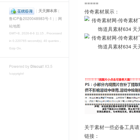
=====
|
天天脚本库
(
传奇素材展示：
鲁ICP备2020048983号-1
)
|
网
站地图
GMT+8, 2026-8-6 11:15
, Processed
in 0.220765 second(s), 40 queries ,
Gzip On.
Powered by
Discuz!
X3.5
!copyright!
关于素材一些必备工具请
链接：