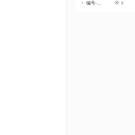
编号-韵鸣套-传奇一体剑甲素材
0
Powered by Discuz! X3.5