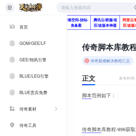
版本脚本制作
快快网络服务
香港空间-挂站-
腾讯云/群服/老
阿里云/
Q920992345
器-1分钱2个月
免备案
区/改版本神器
区/改版
首页
GOM/GEE/LF
GEE/翎风引擎
传奇疑难解决教程汇总
BLUE/LEG引擎
正文
发布时间：2
BLUE贵宾免费
脚本
范例如下：
传奇素材
传奇工具
传奇脚本
库教程-996获