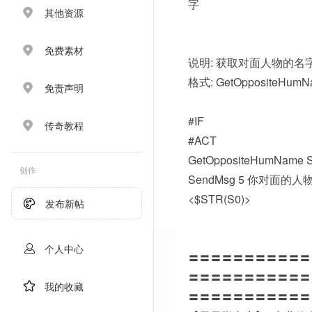
字
其他资源
免费素材
说明: 获取对面人物的名
格式: GetOppositeHum
免责声明
#IF
传奇教程
#ACT
GetOppositeHumName 
创作
SendMsg 5 你对面的人
<$STR(S0)>
发布新帖
个人中心
〓〓〓〓〓〓〓〓〓〓〓
〓〓〓〓〓〓〓〓〓〓〓
我的收藏
〓〓〓〓〓〓〓〓〓〓〓