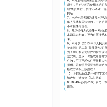
6、本站所有资源来自互联网转
所有，用户访问和使用本站的
站“免责声明”，如果不遵守，
网站
7、本站使用者因为违反本声明
华人民共和国法律的，一切后
不承担任何责任。
8、凡以任何方式登陆本网站或
本网站资料者，视为自愿接受
束。
9、本站以《2013 中华人民
护条例》第二章 “软件著作权”
为了学习和研究软件内含的设
过安装、显示、传输或者存储
件的，可以不经软件著作权人
报酬。若有学员需要商用本站
版权方购买正版授权！
10、本网站如无意中侵犯了某
识产权，请来信【站长信箱
88189437@qq.com】告之
删除。