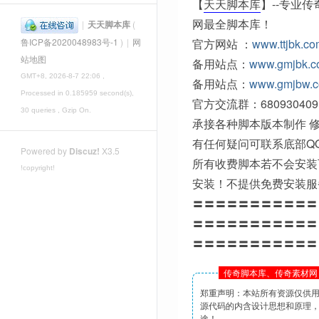
【
天天脚本库
】--专业
网最全脚本库！
|
天天脚本库
(
官方网站 ：
www.ttjbk.c
鲁ICP备2020048983号-1
)
|
网
站地图
备用站点：
www.gmjbk.
GMT+8, 2026-8-7 22:06
,
备用站点：
www.gmjbw.
Processed in 0.185959 second(s),
官方交流群：680930409
30 queries , Gzip On.
承接各种脚本版本制作 修
有任何疑问可联系底部Q
Powered by
Discuz!
X3.5
所有收费脚本若不会安装
!copyright!
安装！不提供免费安装服
〓〓〓〓〓〓〓〓〓〓〓
〓〓〓〓〓〓〓〓〓〓〓
〓〓〓〓〓〓〓〓〓〓〓
传奇脚本库、传奇素材网 
郑重声明：本站所有资源仅供
源代码的内含设计思想和原理
途！