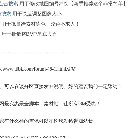
点击搜索
用于修改地图编号冲突【新手推荐这个非常简单】
击搜索
用于快速调整图像大小
用于批量给素材染色，改色不求人！
索
用于批量将BMP黑底去除
---------------------------------------------
s://www.ttjbk.com/forum-48-1.html发帖
、可以在该分区直接发帖说明、好的建议我们一定采纳！
网最实惠最全脚本、素材站。让所有GM受惠！
家有什么样的需求可以在论坛发帖告知站长
0930409
站长QQ：88189437