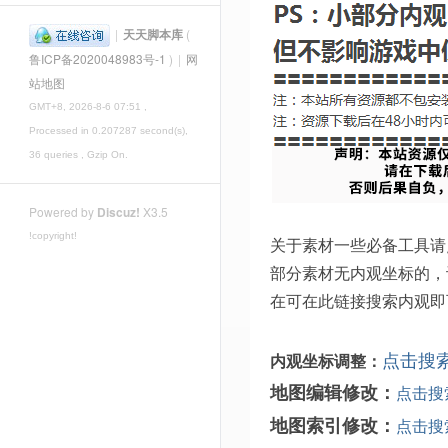
|
天天脚本库
(
鲁ICP备2020048983号-1
)
|
网
站地图
GMT+8, 2026-8-6 07:51
,
Processed in 0.207287 second(s),
36 queries , Gzip On.
Powered by
Discuz!
X3.5
!copyright!
关于素材一些必备工具请
部分素材无内观坐标的，
在可在此链接搜索内观即
点击搜
内观坐标调整：
地图编辑修改：
点击搜
地图索引修改：
点击搜