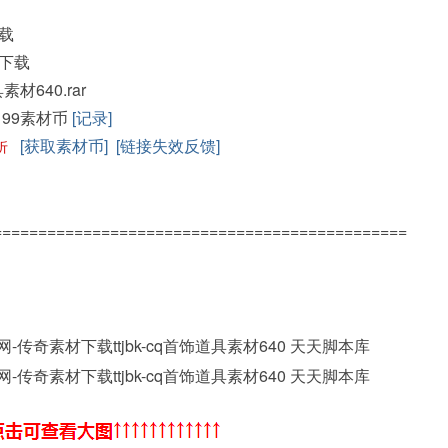
载
下载
具素材640.rar
199素材币
[记录]
[获取素材币]
[链接失效反馈]
折
==============================================