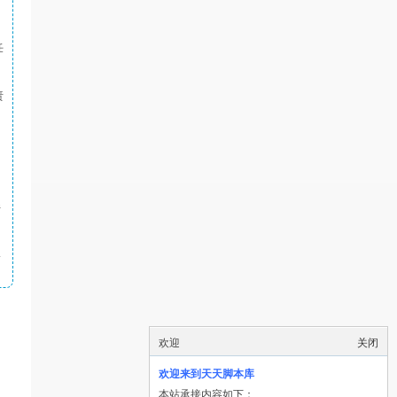
任
责
件
4
欢迎
关闭
欢迎来到天天脚本库
本站承接内容如下：