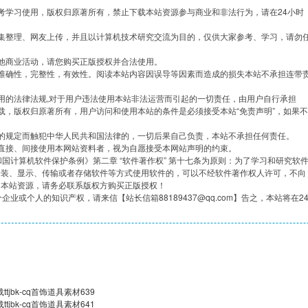
考学习使用，版权归原著所有，禁止下载本站资源参与商业和非法行为，请在24小时
集整理、网友上传，并且以计算机技术研究交流为目的，仅供大家参考、学习，请勿
他商业活动，请您购买正版授权并合法使用。
准确性，完整性，有效性。阅读本站内容因误导等因素而造成的损失本站不承担连带
用的法律法规,对于用户违法使用本站非法运营而引起的一切责任，由用户自行承担
载，版权归原著所有，用户访问和使用本站的条件是必须接受本站“免责声明”，如果不
的规定而触犯中华人民共和国法律的，一切后果自己负责，本站不承担任何责任。
直接、间接使用本网站资料者，视为自愿接受本网站声明的约束。
共和国计算机软件保护条例》第二章 “软件著作权” 第十七条为原则：为了学习和研究软
安装、显示、传输或者存储软件等方式使用软件的，可以不经软件著作权人许可，不向
用本站资源，请务必联系版权方购买正版授权！
企业或个人的知识产权，请来信【站长信箱88189437@qq.com】告之，本站将在2
jbk-cq首饰道具素材639
jbk-cq首饰道具素材641