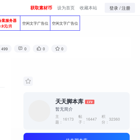
获取素材币
设为首页
收藏本站
登录 /
注册
备案服务器
空闲文字广告位
空闲文字广告位
9.9元/月
499
0
0
0
天天脚本库
LV9
暂无简介
主
帖
积
16173
16447
32360
题：
子：
分：