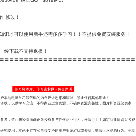
作 修改！
知识才可以使用新手还需多多学习！！不提供免费安装服务！
一经下载不支持退换！
〓〓〓〓〓〓〓〓〓〓〓〓〓〓〓〓〓〓〓〓〓〓〓〓〓〓〓〓
传奇脚本库、传奇素材网 - 免责声明
用户本地电脑学习源代码的内含设计思想和原理，禁止任何其他用途！
网转载，仅供学习交流，不得商业运营资源，不确保资源完整性，图片和资源仅供参
习参考，禁止未经资源商正版授权参与任何商业行为，违法行为！如需商业请购买各资
学研究使用，本站不存在私自接受协助用户架设游戏或资源，非法运营资源行为。免责