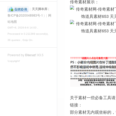
传奇素材展示：
|
天天脚本库
(
鲁ICP备2020048983号-1
)
|
网
站地图
GMT+8, 2026-8-6 14:03
,
Processed in 0.211369 second(s),
36 queries , Gzip On.
Powered by
Discuz!
X3.5
!copyright!
关于素材一些必备工具请
链接：
部分素材无内观坐标的，