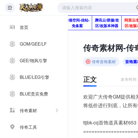
版本脚本制作
快快网络服务
香港空间-挂站-
腾讯云/群服/老
阿里云/
Q920992345
器-1分钱2个月
免备案
区/改版本神器
区/改版
首页
GOM/GEE/LF
GEE/翎风引擎
传奇首饰素材
首饰素
BLUE/LEG引擎
正文
发布时间：2
BLUE贵宾免费
欢迎广大传奇GM提供相
将低价进行到底，让所有
传奇素材
ttjbk-cq首饰道具素材653
传奇工具
===================