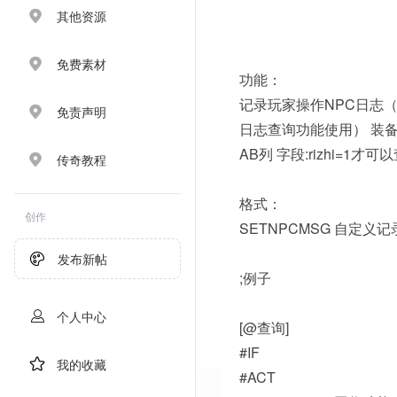
其他资源
免费素材
功能：
记录玩家操作NPC日志
免责声明
日志查询功能使用） 装
AB列 字段:rizhi=1才可
传奇教程
格式：
创作
SETNPCMSG 自定义
发布新帖
;例子
个人中心
[@查询]
#IF
我的收藏
#ACT