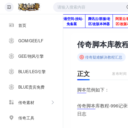
版本脚本制作
快快网络服务
香港空间-挂站-
腾讯云/群服/老
阿里云/
Q920992345
器-1分钱2个月
免备案
区/改版本神器
区/改版
首页
GOM/GEE/LF
GEE/翎风引擎
传奇疑难解决教程汇总
BLUE/LEG引擎
正文
发布时间：2
BLUE贵宾免费
脚本
范例如下：
传奇素材
传奇脚本
库教程-996记
日志
传奇工具