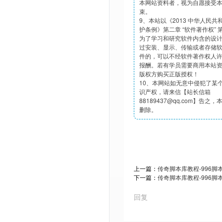
本网站资料者，视为自愿接受
束。
9、本站以《2013 中华人民
护条例》第二章 “软件著作权”
为了学习和研究软件内含的设
过安装、显示、传输或者存储
件的，可以不经软件著作权人
报酬。若有学员需要商用本站
版权方购买正版授权！
10、本网站如无意中侵犯了某
识产权，请来信【站长信箱
88189437@qq.com】告之
删除。
上一篇：
传奇脚本库教程-996脚
下一篇：
传奇脚本库教程-996脚
回复