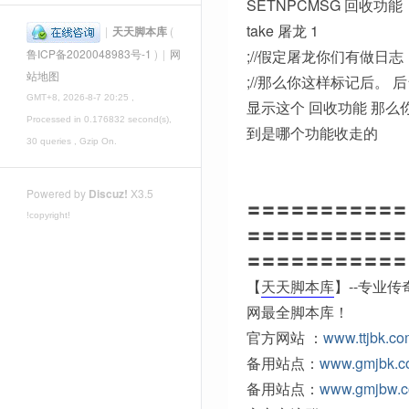
SETNPCMSG 回收功能
take 屠龙 1
|
天天脚本库
(
;//假定屠龙你们有做日志
鲁ICP备2020048983号-1
)
|
网
站地图
;//那么你这样标记后。 
GMT+8, 2026-8-7 20:25
,
显示这个 回收功能 那么
Processed in 0.176832 second(s),
到是哪个功能收走的
30 queries , Gzip On.
Powered by
Discuz!
X3.5
〓〓〓〓〓〓〓〓〓〓〓
!copyright!
〓〓〓〓〓〓〓〓〓〓〓
〓〓〓〓〓〓〓〓〓〓〓
【
天天脚本库
】--专业
网最全脚本库！
官方网站 ：
www.ttjbk.c
备用站点：
www.gmjbk.
备用站点：
www.gmjbw.