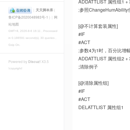
ADDATTLIST 属性组1 + 3
;参照ChangeHumAbilit
|
天天脚本库
(
鲁ICP备2020048983号-1
)
|
网
站地图
[@不计算套装属性]
GMT+8, 2026-8-6 16:11
, Processed
#IF
in 0.186591 second(s), 30 queries ,
#ACT
Gzip On.
;参数4为1时，百分比增
ADDATTLIST 属性组2 + 3#
Powered by
Discuz!
X3.5
;清除例子
!copyright!
[@清除属性组]
#IF
#ACT
DELATTLIST 属性组1