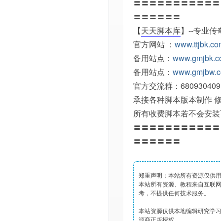
〓〓〓〓〓〓〓〓〓〓〓
〓〓〓〓〓〓
【
天天脚本库
】--专业
官方网站 ：
www.ttjbk.c
备用站点：
www.gmjbk.
备用站点：
www.gmjbw.
官方交流群：680930409
承接各种脚本版本制作 
所有收费脚本若不会安装
〓〓〓〓〓〓〓〓〓〓〓
〓〓〓〓〓〓
郑重声明：本站所有资源仅供
本站所有资源、教程来自互联
考，不提供任何技术服务。
本站资源仅供本地编辑研究学
源商正版授权