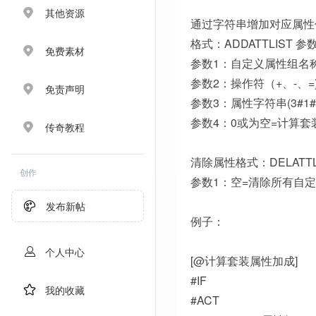
其他资源
通过字符串增加对应属性值(参
格式：ADDATTLIST 参
免费素材
参数1：自定义属性组名
参数2：操作符（+、-、=
免责声明
参数3：属性字符串(3#1#100|
参数4：0或为空=计算套
传奇教程
清除属性格式：DELATTL
创作
参数1：空=清除所有自
发布新帖
例子：
个人中心
[@计算套装属性加成]
#IF
我的收藏
#ACT