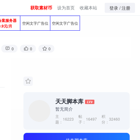
获取素材币
设为首页
收藏本站
登录 /
注册
备案服务器
空闲文字广告位
空闲文字广告位
9.9元/月
0
0
0
天天脚本库
LV9
暂无简介
主
帖
积
16223
16497
32460
题：
子：
分：