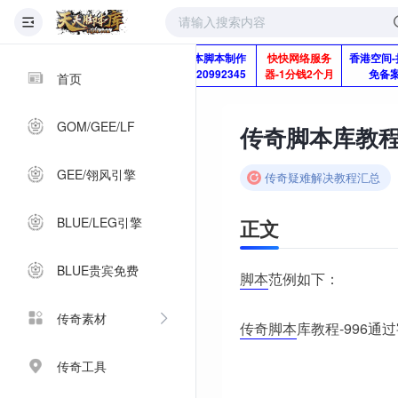
版本脚本制作
快快网络服务
香港空间-
Q920992345
器-1分钱2个月
免备
首页
GOM/GEE/LF
传奇脚本库教程
GEE/翎风引擎
传奇疑难解决教程汇总
BLUE/LEG引擎
正文
BLUE贵宾免费
脚本
范例如下：
传奇素材
传奇脚本
库教程-996
传奇工具