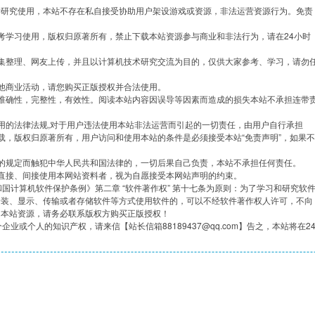
学研究使用，本站不存在私自接受协助用户架设游戏或资源，非法运营资源行为。免责
考学习使用，版权归原著所有，禁止下载本站资源参与商业和非法行为，请在24小时
集整理、网友上传，并且以计算机技术研究交流为目的，仅供大家参考、学习，请勿
他商业活动，请您购买正版授权并合法使用。
准确性，完整性，有效性。阅读本站内容因误导等因素而造成的损失本站不承担连带
用的法律法规,对于用户违法使用本站非法运营而引起的一切责任，由用户自行承担
载，版权归原著所有，用户访问和使用本站的条件是必须接受本站“免责声明”，如果不
的规定而触犯中华人民共和国法律的，一切后果自己负责，本站不承担任何责任。
直接、间接使用本网站资料者，视为自愿接受本网站声明的约束。
共和国计算机软件保护条例》第二章 “软件著作权” 第十七条为原则：为了学习和研究软
安装、显示、传输或者存储软件等方式使用软件的，可以不经软件著作权人许可，不向
用本站资源，请务必联系版权方购买正版授权！
企业或个人的知识产权，请来信【站长信箱88189437@qq.com】告之，本站将在2