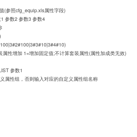
照cfg_equip.xls属性字段)
数1 参数2 参数3 参数4
称
)
3#2#100|3#3#10|3#4#10)
装属性增加 1=增加固定值;不计算套装属性(属性加成类无效)
IST 参数1
定义属性组，否则输入对应的自定义属性组名称