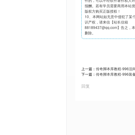
件的，可以不经软件著作权人
报酬。若有学员需要商用本站
版权方购买正版授权！
10、本网站如无意中侵犯了某
识产权，请来信【站长信箱
88189437@qq.com】告之
删除。
上一篇：
传奇脚本库教程-996
下一篇：
传奇脚本库教程-996装
回复
Powered by Discuz! X3.5