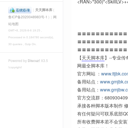
<RAN>*300)*<SkillLV>+
|
天天脚本库
(
鲁ICP备2020048983号-1
)
|
网
站地图
GMT+8, 2026-8-6 19:25
,
〓〓〓〓〓〓〓〓〓〓〓
Processed in 0.184780 second(s),
〓〓〓〓〓〓〓〓〓〓〓
30 queries , Gzip On.
〓〓〓〓〓〓〓〓〓〓〓
【
天天脚本库
】--专业
Powered by
Discuz!
X3.5
网最全脚本库！
!copyright!
官方网站 ：
www.ttjbk.c
备用站点：
www.gmjbk.
备用站点：
www.gmjbw.
官方交流群：680930409
承接各种脚本版本制作 修
有任何疑问可联系底部Q
所有收费脚本若不会安装