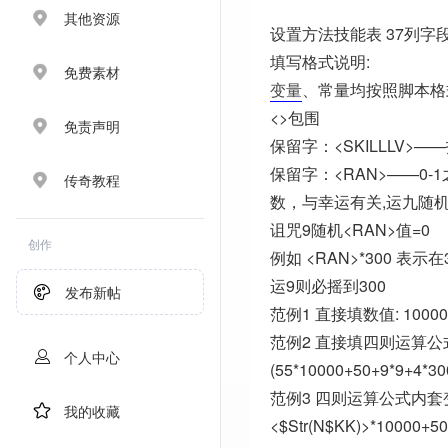
其他资源
设置方法技能表 37列字段f
填写格式说明:
免费素材
变量
、常量均按照脚本格
<>包围
免责声明
保留字：<SKILLLV>—
保留字：<RAN>——0-
传奇教程
数，与幸运有关,运九随机<
诅咒9随机<RAN>值=0
创作
例如 <RAN>*300 表示
运9则必摇到300
发布新帖
范例1 直接填数值: 10000
范例2 直接填四则运算公
个人中心
(55*10000+50+9*9+4*30
范例3 四则运算公式内套
我的收藏
<$Str(N$KK)>*10000+50