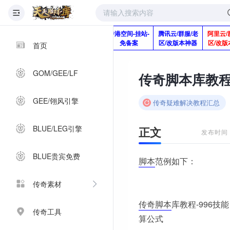
版本脚本制作
快快网络服务
香港空间-挂站-
腾讯云/群服/老
阿里云/
Q920992345
器-1分钱2个月
免备案
区/改版本神器
区/改版
首页
GOM/GEE/LF
GEE/翎风引擎
传奇疑难解决教程汇总
BLUE/LEG引擎
正文
发布时间：2
BLUE贵宾免费
脚本
范例如下：
传奇素材
传奇脚本
库教程-996技
传奇工具
算公式